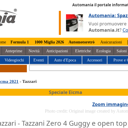
Automania il portale informat
Automania: Spaz
Vuoi promuovere la
Automania.it
?
Co
ome
Formula 1
1000 Miglia 2026
Automotoretrò
Assicurazioni
Anteprime
Novità
Anticipazioni
Elettriche
Ecologia
Saloni
Videogiochi
Eventi
Auto d'Epoca
Accessori
Prove e 
icma 2021
- Tazzari
Speciale Eicma
Zoom immagin
Photo credit: Original image created by Auto
azzari - Tazzani Zero 4 Guggy e open top