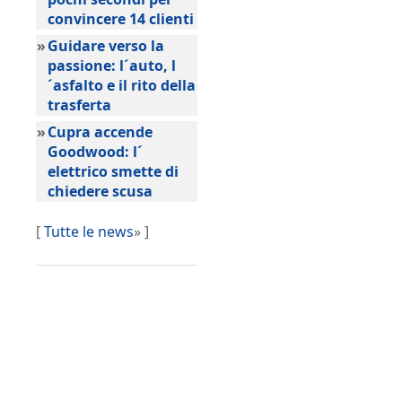
convincere 14 clienti
»
Guidare verso la
passione: l´auto, l
´asfalto e il rito della
trasferta
»
Cupra accende
Goodwood: l´
elettrico smette di
chiedere scusa
[
Tutte le news
» ]