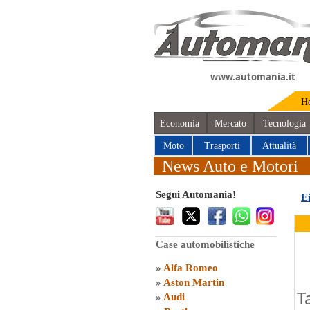
www.automania.it
H
Economia
Mercato
Tecnologia
Moto
Trasporti
Attualità
News Auto e Motori
Segui Automania!
E
Case automobilistiche
»
Alfa Romeo
»
Aston Martin
T
»
Audi