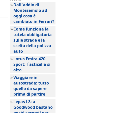
»
Dall´addio di
Montezemolo ad
oggi cosa è
cambiato in Ferrari?
»
Come funziona la
tutela obbligatoria
sulle strade e la
scelta della polizza
auto
»
Lotus Emira 420
Sport: l´asticella si
alza
»
Viaggiare in
autostrada: tutto
quello da sapere
prima di partire
»
Lepas L8: a
Goodwood bastano
pochi secondi per