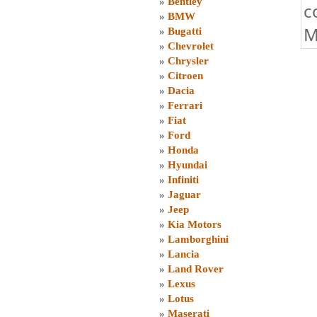
»
Bentley
c
»
BMW
M
»
Bugatti
»
Chevrolet
»
Chrysler
»
Citroen
»
Dacia
»
Ferrari
»
Fiat
»
Ford
»
Honda
»
Hyundai
»
Infiniti
»
Jaguar
»
Jeep
»
Kia Motors
»
Lamborghini
»
Lancia
»
Land Rover
»
Lexus
»
Lotus
»
Maserati