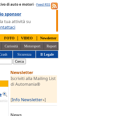
ivo di auto e motori
-
Feed RSS
io sponsor
 tua attività su
ntattaci
|
|
|
FOTO
VIDEO
Newsletter
Curiosità
Motorsport
Report
Crash
Sicurezza
Il Legale
Newsletter
Iscriviti alla Mailing List
di Automania®
e
[
Info Newsletter
»]
mania
News