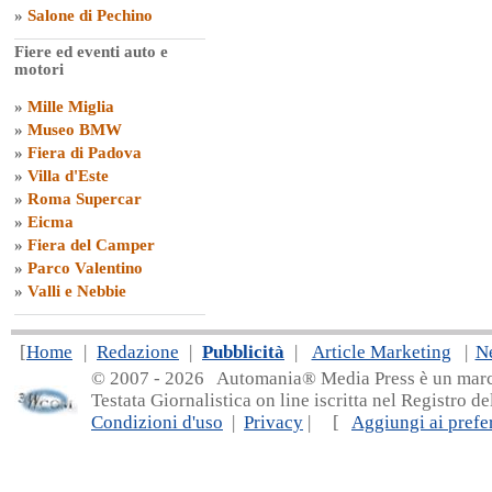
»
Salone di Pechino
Fiere ed eventi auto e
motori
»
Mille Miglia
»
Museo BMW
»
Fiera di Padova
»
Villa d'Este
»
Roma Supercar
»
Eicma
»
Fiera del Camper
»
Parco Valentino
»
Valli e Nebbie
[
Home
|
Redazione
|
Pubblicità
|
Article Marketing
|
N
© 2007 - 20
26 Automania® Media Press è un marchio 
Testata Giornalistica on line iscritta nel Registro d
Condizioni d'uso
|
Privacy
| [
Aggiungi ai prefer