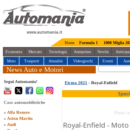
www.automania.it
Home
Formula 1
1000 Miglia 20
Economia
Mercato
Tecnologia
Anteprime
Novità
Anticipa
Moto
Trasporti
Attualità
Videogiochi
Eventi
Aut
News Auto e Motori
Segui Automania!
Eicma 2021
- Royal-Enfield
Spec
Case automobilistiche
»
Alfa Romeo
Photo cr
»
Aston Martin
Royal-Enfield - Moto
»
Audi