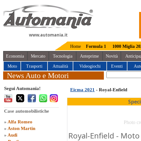
www.automania.it
Home
Formula 1
1000 Miglia 20
Economia
Mercato
Tecnologia
Anteprime
Novità
Anticipa
Moto
Trasporti
Attualità
Videogiochi
Eventi
Aut
News Auto e Motori
Segui Automania!
Eicma 2021
- Royal-Enfield
Spec
Case automobilistiche
»
Alfa Romeo
Photo cr
»
Aston Martin
Royal-Enfield - Mot
»
Audi