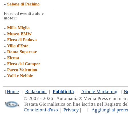
»
Salone di Pechino
Fiere ed eventi auto e
motori
»
Mille Miglia
»
Museo BMW
»
Fiera di Padova
»
Villa d'Este
»
Roma Supercar
»
Eicma
»
Fiera del Camper
»
Parco Valentino
»
Valli e Nebbie
[
Home
|
Redazione
|
Pubblicità
|
Article Marketing
|
N
© 2007 - 20
26 Automania® Media Press è un marchio 
Testata Giornalistica on line iscritta nel Registro d
Condizioni d'uso
|
Privacy
| [
Aggiungi ai prefer