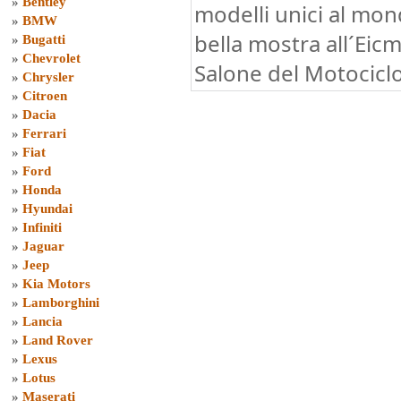
»
Bentley
modelli unici al mond
»
BMW
bella mostra all´Eicm
»
Bugatti
»
Chevrolet
Salone del Motocicl
»
Chrysler
»
Citroen
»
Dacia
»
Ferrari
»
Fiat
»
Ford
»
Honda
»
Hyundai
»
Infiniti
»
Jaguar
»
Jeep
»
Kia Motors
»
Lamborghini
»
Lancia
»
Land Rover
»
Lexus
»
Lotus
»
Maserati