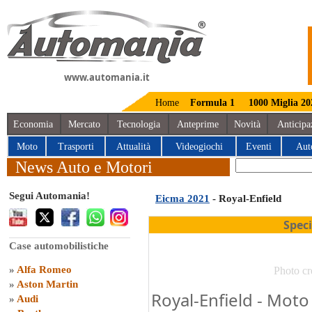
www.automania.it
Home
Formula 1
1000 Miglia 20
Economia
Mercato
Tecnologia
Anteprime
Novità
Anticipa
Moto
Trasporti
Attualità
Videogiochi
Eventi
Aut
News Auto e Motori
Segui Automania!
Eicma 2021
- Royal-Enfield
Spec
Case automobilistiche
»
Alfa Romeo
Photo cr
»
Aston Martin
Royal-Enfield - Moto
»
Audi