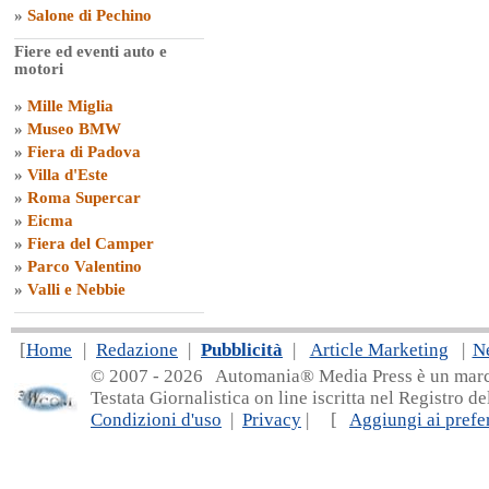
»
Salone di Pechino
Fiere ed eventi auto e
motori
»
Mille Miglia
»
Museo BMW
»
Fiera di Padova
»
Villa d'Este
»
Roma Supercar
»
Eicma
»
Fiera del Camper
»
Parco Valentino
»
Valli e Nebbie
[
Home
|
Redazione
|
Pubblicità
|
Article Marketing
|
N
© 2007 - 20
26 Automania® Media Press è un marchio 
Testata Giornalistica on line iscritta nel Registro d
Condizioni d'uso
|
Privacy
| [
Aggiungi ai prefer