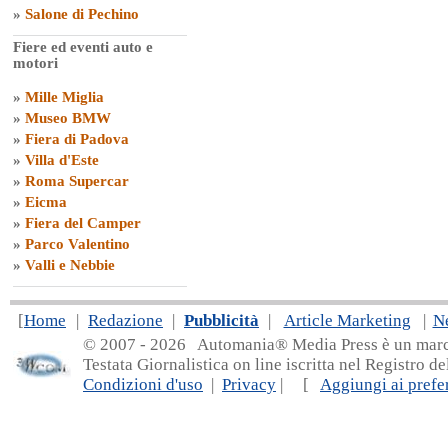
»
Salone di Pechino
Fiere ed eventi auto e
motori
»
Mille Miglia
»
Museo BMW
»
Fiera di Padova
»
Villa d'Este
»
Roma Supercar
»
Eicma
»
Fiera del Camper
»
Parco Valentino
»
Valli e Nebbie
[
Home
|
Redazione
|
Pubblicità
|
Article Marketing
|
N
© 2007 - 20
26 Automania® Media Press è un marchio 
Testata Giornalistica on line iscritta nel Registro d
Condizioni d'uso
|
Privacy
| [
Aggiungi ai prefer