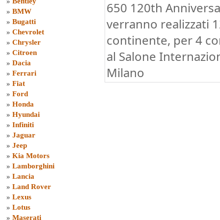
»
Bentley
650 120th Anniversar
»
BMW
verranno realizzati 
»
Bugatti
»
Chevrolet
continente, per 4 co
»
Chrysler
al Salone Internazio
»
Citroen
»
Dacia
Milano
»
Ferrari
»
Fiat
»
Ford
»
Honda
»
Hyundai
»
Infiniti
»
Jaguar
»
Jeep
»
Kia Motors
»
Lamborghini
»
Lancia
»
Land Rover
»
Lexus
»
Lotus
»
Maserati