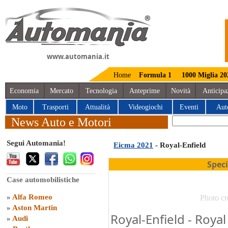
www.automania.it
Home
Formula 1
1000 Miglia 20
Economia
Mercato
Tecnologia
Anteprime
Novità
Anticipa
Moto
Trasporti
Attualità
Videogiochi
Eventi
Aut
News Auto e Motori
Segui Automania!
Eicma 2021
- Royal-Enfield
Spec
Case automobilistiche
»
Alfa Romeo
Photo cr
»
Aston Martin
Royal-Enfield - Royal
»
Audi