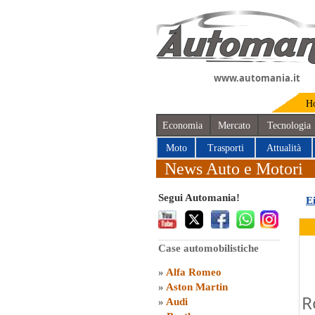
www.automania.it
H
Economia
Mercato
Tecnologia
Moto
Trasporti
Attualità
News Auto e Motori
Segui Automania!
E
Case automobilistiche
»
Alfa Romeo
»
Aston Martin
R
»
Audi