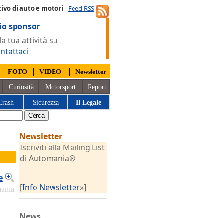
ivo di auto e motori
-
Feed RSS
io sponsor
 tua attività su
ntattaci
|
|
|
FOTO
VIDEO
Newsletter
Curiosità
Motorsport
Report
Crash
Sicurezza
Il Legale
Newsletter
Iscriviti alla Mailing List
di Automania®
e
[
Info Newsletter
»]
mania
News