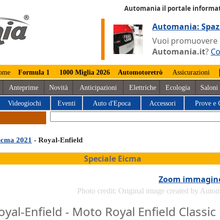
Automania il portale informat
Automania: Spaz
Vuoi promuovere la
Automania.it
?
Co
ome
Formula 1
1000 Miglia 2026
Automotoretrò
Assicurazioni
Anteprime
Novità
Anticipazioni
Elettriche
Ecologia
Saloni
Videogiochi
Eventi
Auto d'Epoca
Accessori
Prove e 
icma 2021
- Royal-Enfield
Speciale Eicma
Zoom immagin
Photo credit: Original image created by Auto
oyal-Enfield - Moto Royal Enfield Classic