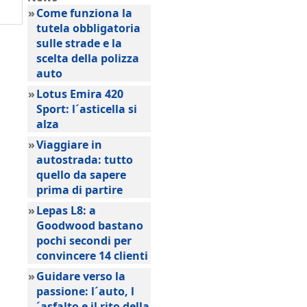
»
Come funziona la
tutela obbligatoria
sulle strade e la
scelta della polizza
auto
»
Lotus Emira 420
Sport: l´asticella si
alza
»
Viaggiare in
autostrada: tutto
quello da sapere
prima di partire
»
Lepas L8: a
Goodwood bastano
pochi secondi per
convincere 14 clienti
»
Guidare verso la
passione: l´auto, l
´asfalto e il rito della