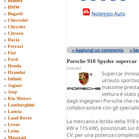
»
Bentley
»
BMW
Noleggio Auto
»
Bugatti
»
Chevrolet
»
Chrysler
»
Citroen
»
Dacia
»
Ferrari
» Aggiungi un commento
» Se
»
Fiat
»
Ford
Porsche 918 Spyder supercar
»
Honda
21/05/2013
»
Hyundai
Supercar innova
»
Infiniti
un’auto sportiva
»
Jaguar
massime presta
»
Jeep
vettura è stato
»
Kia Motors
dagli ingegneri Porsche che re
»
Lamborghini
collaborazione con gli specialis
»
Lancia
»
Land Rover
La meccanica ibrida della 918 si
»
Lexus
kW e 115 kW), posizionati sui du
»
Lotus
CV, per una potenza complessi
»
Maserati