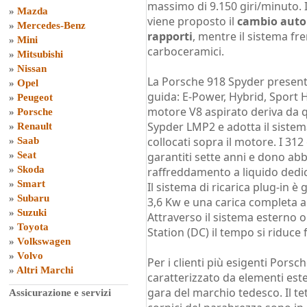
massimo di 9.150 giri/minuto. 
»
Mazda
viene proposto il
cambio autom
»
Mercedes-Benz
rapporti
, mentre il sistema fre
»
Mini
carboceramici.
»
Mitsubishi
»
Nissan
La Porsche 918 Spyder presenta
»
Opel
guida: E-Power, Hybrid, Sport H
»
Peugeot
motore V8 aspirato deriva da qu
»
Porsche
Sypder LMP2 e adotta il sistema
»
Renault
collocati sopra il motore. I 31
»
Saab
»
Seat
garantiti sette anni e dono abb
»
Skoda
raffreddamento a liquido dedi
»
Smart
Il sistema di ricarica plug-in è
»
Subaru
3,6 Kw e una carica completa a 
»
Suzuki
Attraverso il sistema esterno
»
Toyota
Station (DC) il tempo si riduce 
»
Volkswagen
»
Volvo
Per i clienti più esigenti Porsc
»
Altri Marchi
caratterizzato da elementi este
gara del marchio tedesco. Il tetto
Assicurazione e servizi