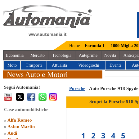
www.automania.it
Home
Formula 1
1000 Miglia 20
Economia
Mercato
Tecnologia
Anteprime
Novità
Anticipa
Moto
Trasporti
Attualità
Videogiochi
Eventi
Aut
News Auto e Motori
Segui Automania!
Porsche
- Auto Porsche 918 Spyde
Scopri la Porsche 918 S
Case automobilistiche
»
Alfa Romeo
»
Aston Martin
1
2
3
4
5
»
Audi