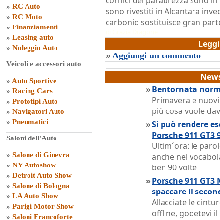
cornici del parabrezza sono in c
»
RC Auto
sono rivestiti in Alcantara inve
»
RC Moto
carbonio sostituisce gran parte 
»
Finanziamenti
di
Grazia Dragone
»
Leasing auto
Legg
»
Noleggio Auto
»
Aggiungi un commento
Veicoli e accessori auto
News
»
Auto Sportive
»
Bentornata norma
»
Racing Cars
Primavera e nuovi
»
Prototipi Auto
più cosa vuole dav
»
Navigatori Auto
»
Pneumatici
»
Si può rendere es
Porsche 911 GT3 9
Saloni dell'Auto
Ultim´ora: le paro
»
Salone di Ginevra
anche nel vocabola
»
NY Autoshow
ben 90 volte
»
Detroit Auto Show
»
Porsche 911 GT3 
»
Salone di Bologna
spaccare il secon
»
LA Auto Show
Allacciate le cintur
»
Parigi Motor Show
offline, godetevi i
»
Saloni Francoforte