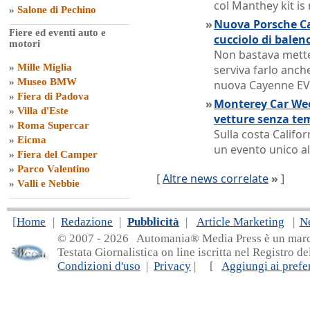
col Manthey kit is
»
Salone di Pechino
»
Nuova Porsche Ca
Fiere ed eventi auto e
cucciolo di balen
motori
Non bastava metter
»
Mille Miglia
serviva farlo anche
»
Museo BMW
nuova Cayenne EV
»
Fiera di Padova
»
Monterey Car Week
»
Villa d'Este
vetture senza te
»
Roma Supercar
Sulla costa Califor
»
Eicma
un evento unico al
»
Fiera del Camper
»
Parco Valentino
[
Altre news correlate
»
]
»
Valli e Nebbie
[
Home
|
Redazione
|
Pubblicità
|
Article Marketing
|
N
© 2007 - 20
26 Automania® Media Press è un marchio 
Testata Giornalistica on line iscritta nel Registro d
Condizioni d'uso
|
Privacy
| [
Aggiungi ai prefer