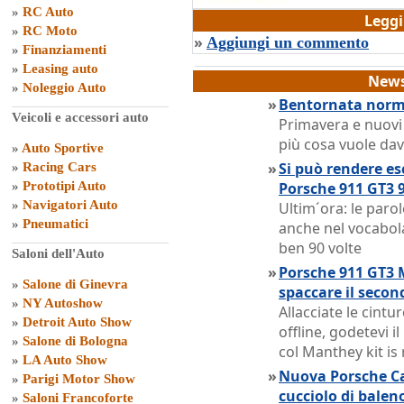
»
RC Auto
Legg
»
RC Moto
»
Aggiungi un commento
»
Finanziamenti
»
Leasing auto
News
»
Noleggio Auto
»
Bentornata norma
Veicoli e accessori auto
Primavera e nuovi
più cosa vuole dav
»
Auto Sportive
»
Si può rendere es
»
Racing Cars
»
Prototipi Auto
Porsche 911 GT3 9
»
Navigatori Auto
Ultim´ora: le paro
»
Pneumatici
anche nel vocabola
ben 90 volte
Saloni dell'Auto
»
Porsche 911 GT3 
»
Salone di Ginevra
spaccare il secon
»
NY Autoshow
Allacciate le cintur
»
Detroit Auto Show
offline, godetevi i
»
Salone di Bologna
col Manthey kit is
»
LA Auto Show
»
Nuova Porsche Ca
»
Parigi Motor Show
cucciolo di balen
»
Saloni Francoforte