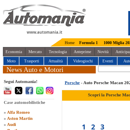
www.automania.it
Home
Formula 1
1000 Miglia 20
Economia
Mercato
Tecnologia
Anteprime
Novità
Anticipa
Moto
Trasporti
Attualità
Videogiochi
Eventi
Aut
News Auto e Motori
Segui Automania!
Porsche
- Auto Porsche Macan 20
Scopri la Porsche Ma
Case automobilistiche
»
Alfa Romeo
»
Aston Martin
1
2
3
»
Audi