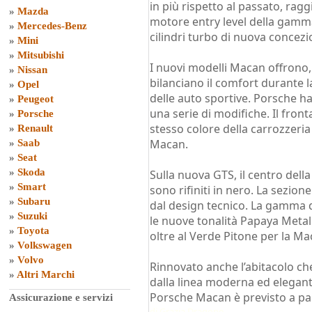
in più rispetto al passato, ragg
»
Mazda
motore entry level della gamm
»
Mercedes-Benz
cilindri turbo di nuova concezi
»
Mini
»
Mitsubishi
I nuovi modelli Macan offrono, 
»
Nissan
bilanciano il comfort durante l
»
Opel
delle auto sportive. Porsche ha
»
Peugeot
una serie di modifiche. Il fron
»
Porsche
stesso colore della carrozzeria
»
Renault
Macan.
»
Saab
»
Seat
»
Skoda
Sulla nuova GTS, il centro della
»
Smart
sono rifiniti in nero. La sezio
»
Subaru
dal design tecnico. La gamma de
»
Suzuki
le nuove tonalità Papaya Metal
»
Toyota
oltre al Verde Pitone per la M
»
Volkswagen
»
Volvo
Rinnovato anche l’abitacolo ch
»
Altri Marchi
dalla linea moderna ed elegant
Porsche Macan è previsto a par
Assicurazione e servizi
di
Grazia Dragone