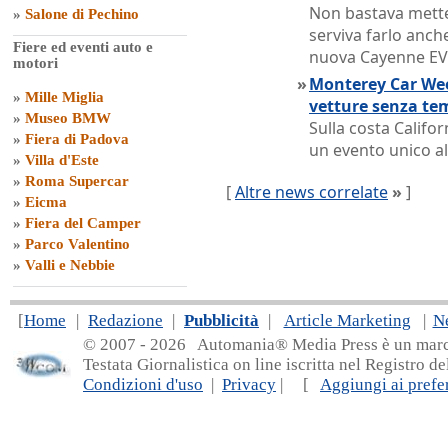
Non bastava metter
»
Salone di Pechino
serviva farlo anche
Fiere ed eventi auto e
nuova Cayenne EV
motori
»
Monterey Car Week
»
Mille Miglia
vetture senza te
»
Museo BMW
Sulla costa Califor
»
Fiera di Padova
un evento unico al
»
Villa d'Este
»
Roma Supercar
[
Altre news correlate
»
]
»
Eicma
»
Fiera del Camper
»
Parco Valentino
»
Valli e Nebbie
[
Home
|
Redazione
|
Pubblicità
|
Article Marketing
|
N
© 2007 - 20
26 Automania® Media Press è un marchio 
Testata Giornalistica on line iscritta nel Registro d
Condizioni d'uso
|
Privacy
| [
Aggiungi ai prefer