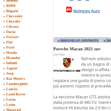
»
Bentley
»
BMW
Noleggio Auto
»
Bugatti
»
Chevrolet
»
Chrysler
»
Citroen
»
Dacia
»
Ferrari
» Aggiungi un commento
» Se
»
Fiat
»
Ford
Porsche Macan 2021 suv
»
Honda
21/07/2021
»
Hyundai
Refresh stilistic
»
Infiniti
da un bagno di n
»
Jaguar
design si affida 
»
Jeep
mentre le prest
»
Kia Motors
regalare una guida di pieno co
»
Lamborghini
più potenti rispetto ai preceden
»
Lancia
»
Land Rover
La versione Macan GTS adotta u
»
Lexus
dalla potenza di 440 CV, mentre
»
Lotus
motore V6 biturbo da 2,9 litri 
»
Maserati