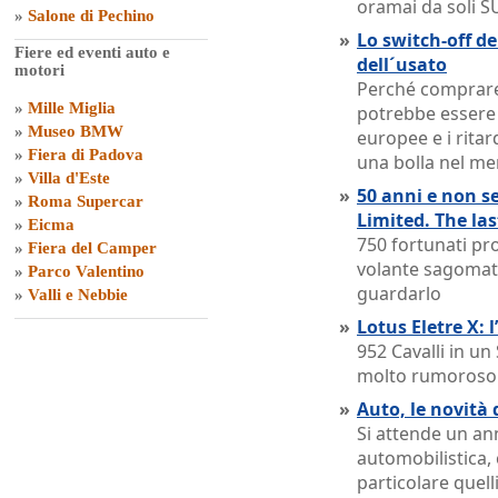
oramai da soli S
»
Salone di Pechino
»
Lo switch-off de
Fiere ed eventi auto e
dell´usato
motori
Perché comprare
»
Mille Miglia
potrebbe essere u
»
Museo BMW
europee e i ritar
»
Fiera di Padova
una bolla nel me
»
Villa d'Este
»
50 anni e non s
»
Roma Supercar
Limited. The la
»
Eicma
750 fortunati pro
»
Fiera del Camper
volante sagomat
»
Parco Valentino
guardarlo
»
Valli e Nebbie
»
Lotus Eletre X: 
952 Cavalli in u
molto rumoroso
»
Auto, le novità 
Si attende un ann
automobilistica,
particolare quelli