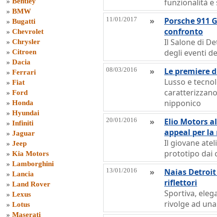
»
Bentley
funzionalità e 
»
BMW
11/01/2017
»
Porsche 911 G
»
Bugatti
confronto
»
Chevrolet
Il Salone di D
»
Chrysler
degli eventi de
»
Citroen
»
Dacia
08/03/2016
»
Le premiere d
»
Ferrari
Lusso e tecno
»
Fiat
caratterizzan
»
Ford
nipponico
»
Honda
»
Hyundai
20/01/2016
»
Elio Motors a
»
Infiniti
appeal per la
»
Jaguar
Il giovane ate
»
Jeep
prototipo dai 
»
Kia Motors
»
Lamborghini
13/01/2016
»
Naias Detroit 
»
Lancia
riflettori
»
Land Rover
Sportiva, elega
»
Lexus
rivolge ad una
»
Lotus
»
Maserati