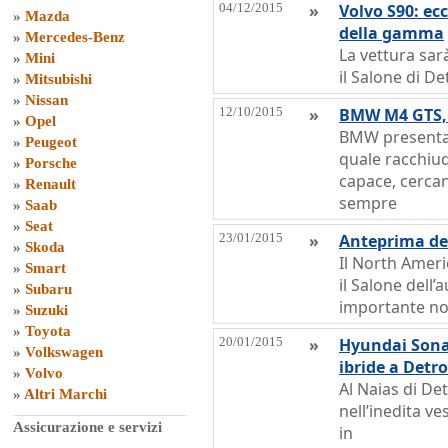
04/12/2015
»
Volvo S90: ec
»
Mazda
della gamma
»
Mercedes-Benz
La vettura sar
»
Mini
il Salone di De
»
Mitsubishi
»
Nissan
12/10/2015
»
BMW M4 GTS, 
»
Opel
BMW presenta 
»
Peugeot
quale racchiude
»
Porsche
capace, cercan
»
Renault
sempre
»
Saab
»
Seat
23/01/2015
»
Anteprima del
»
Skoda
Il North Ameri
»
Smart
il Salone dell’
»
Subaru
importante nov
»
Suzuki
»
Toyota
20/01/2015
»
Hyundai Sonat
»
Volkswagen
ibride a Detro
»
Volvo
Al Naias di De
»
Altri Marchi
nell’inedita ve
Assicurazione e servizi
in