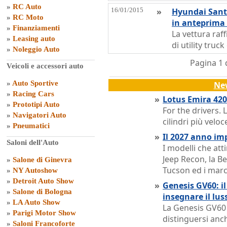
»
RC Auto
16/01/2015
»
Hyundai Sant
»
RC Moto
in anteprima 
»
Finanziamenti
La vettura raf
»
Leasing auto
di utility truck
»
Noleggio Auto
Pagina 1 
Veicoli e accessori auto
»
Auto Sportive
Ne
»
Racing Cars
»
Lotus Emira 420 
»
Prototipi Auto
For the drivers. 
»
Navigatori Auto
cilindri più velo
»
Pneumatici
»
Il 2027 anno im
Saloni dell'Auto
I modelli che att
Jeep Recon, la B
»
Salone di Ginevra
Tucson ed i marc
»
NY Autoshow
»
Detroit Auto Show
»
Genesis GV60: il
»
Salone di Bologna
insegnare il lus
»
LA Auto Show
La Genesis GV60 
»
Parigi Motor Show
distinguersi anc
»
Saloni Francoforte