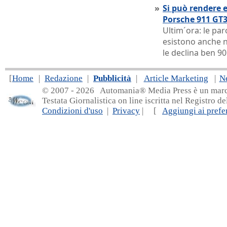
»
Si può rendere e
Porsche 911 GT3
Ultim´ora: le pa
esistono anche n
le declina ben 90
[
Home
|
Redazione
|
Pubblicità
|
Article Marketing
|
N
© 2007 - 20
26 Automania® Media Press è un marchio 
Testata Giornalistica on line iscritta nel Registro d
Condizioni d'uso
|
Privacy
| [
Aggiungi ai prefer