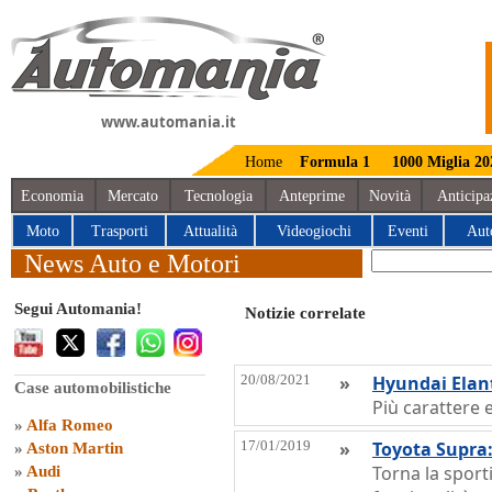
www.automania.it
Home
Formula 1
1000 Miglia 20
Economia
Mercato
Tecnologia
Anteprime
Novità
Anticipa
Moto
Trasporti
Attualità
Videogiochi
Eventi
Aut
News Auto e Motori
Segui Automania!
Notizie correlate
20/08/2021
»
Hyundai Elant
Case automobilistiche
Più carattere 
»
Alfa Romeo
17/01/2019
»
Toyota Supra:
»
Aston Martin
Torna la spor
»
Audi