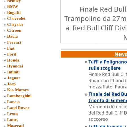
»
Bentley
»
BMW
Finale Red Bull
»
Bugatti
Trampolino da 27m 
»
Chevrolet
»
Chrysler
al Red Bull Cliff Di
»
Citroen
»
Dacia
»
Ferrari
»
Fiat
News 
»
Ford
»
Honda
»
Tuffi a Polignano:
»
Hyundai
sulle scogliere
»
Infiniti
Finale Red Bull Cl
»
Jaguar
Rhiannan Iffland t
»
Jeep
mozzafiato. Paura
»
Kia Motors
»
Finale del Red Bu
»
Lamborghini
trionfo di Gimen
»
Lancia
Momenti di tensio
»
Land Rover
del Red Bull Cliff
»
Lexus
soccorso
»
Lotus
»
Maserati
»
Tuffi da brivido: 