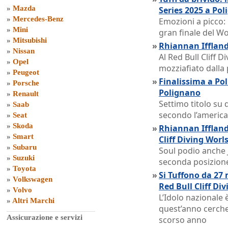
»
Mazda
Series 2025 a Po
»
Mercedes-Benz
Emozioni a picco: 
»
Mini
gran finale del Wo
»
Mitsubishi
»
Rhiannan Iffland
»
Nissan
Al Red Bull Cliff D
»
Opel
mozziafiato dalla
»
Peugeot
»
Finalissima a Pol
»
Porsche
Polignano
»
Renault
Settimo titolo su 
»
Saab
secondo l’americ
»
Seat
»
Skoda
»
Rhiannan Iffland 
»
Smart
Cliff Diving Worl
»
Subaru
Soul podio anche J
»
Suzuki
seconda posizion
»
Toyota
»
Si Tuffono da 27 
»
Volkswagen
Red Bull Cliff Div
»
Volvo
L’Idolo nazionale
»
Altri Marchi
quest’anno cercher
Assicurazione e servizi
scorso anno