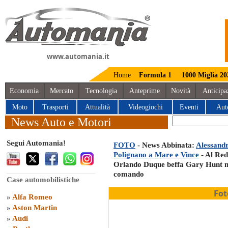
www.automania.it
Home
Formula 1
1000 Miglia 20
Economia
Mercato
Tecnologia
Anteprime
Novità
Anticipa
Moto
Trasporti
Attualità
Videogiochi
Eventi
Aut
News Auto e Motori
Segui Automania!
FOTO
- News Abbinata:
Alessandr
Polignano a Mare e Vince
- Al Red
Orlando Duque beffa Gary Hunt nell
comando
Case automobilistiche
Fot
»
Alfa Romeo
»
Aston Martin
»
Audi