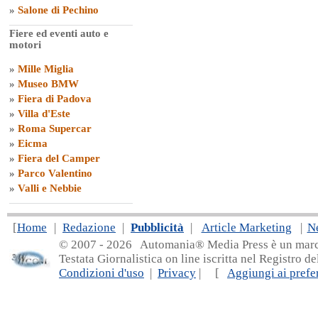
»
Salone di Pechino
Fiere ed eventi auto e
motori
»
Mille Miglia
»
Museo BMW
»
Fiera di Padova
»
Villa d'Este
»
Roma Supercar
»
Eicma
»
Fiera del Camper
»
Parco Valentino
»
Valli e Nebbie
[
Home
|
Redazione
|
Pubblicità
|
Article Marketing
|
N
© 2007 - 20
26 Automania® Media Press è un marchio 
Testata Giornalistica on line iscritta nel Registro d
Condizioni d'uso
|
Privacy
| [
Aggiungi ai prefer