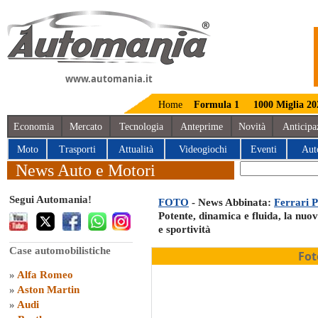
www.automania.it
Home
Formula 1
1000 Miglia 20
Economia
Mercato
Tecnologia
Anteprime
Novità
Anticipa
Moto
Trasporti
Attualità
Videogiochi
Eventi
Aut
News Auto e Motori
Segui Automania!
FOTO
- News Abbinata:
Ferrari P
Potente, dinamica e fluida, la nuo
e sportività
Case automobilistiche
Fot
»
Alfa Romeo
»
Aston Martin
»
Audi