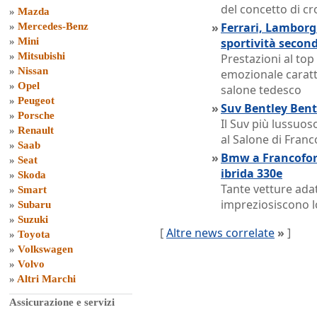
del concetto di c
»
Mazda
»
Ferrari, Lamborgh
»
Mercedes-Benz
»
Mini
sportività secon
»
Mitsubishi
Prestazioni al top
»
Nissan
emozionale caratt
»
Opel
salone tedesco
»
Peugeot
»
Suv Bentley Bent
»
Porsche
Il Suv più lussuos
»
Renault
al Salone di Franc
»
Saab
»
Bmw a Francofort
»
Seat
ibrida 330e
»
Skoda
Tante vetture adat
»
Smart
impreziosiscono l
»
Subaru
»
Suzuki
[
Altre news correlate
»
]
»
Toyota
»
Volkswagen
»
Volvo
»
Altri Marchi
Assicurazione e servizi