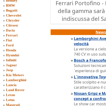
»
Bentley
Ferrari Portofino 
»
BMW
della gamma sarà 
»
Bugatti
»
Chevrolet
indiscussa del S
»
Chrysler
»
Citroen
»
Dacia
News 
»
Ferrari
»
Lamborghini Ave
»
Fiat
velocità
»
Ford
La versione a ciel
»
Honda
740 CV in uso sul
»
Hyundai
»
Bosch a Francofor
»
Infiniti
Soluzioni tecnica
»
Jaguar
»
Jeep
´esperienza di gu
»
Kia Motors
»
L´innovativa Toy
»
Lamborghini
Stile scolpito e 
»
Lancia
caratterizzano il 
»
Land Rover
»
Nissan Gripz e M
»
Lexus
concept a confro
»
Lotus
Le show car mostr
»
Maserati