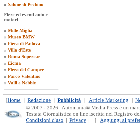
»
Salone di Pechino
Fiere ed eventi auto e
motori
»
Mille Miglia
»
Museo BMW
»
Fiera di Padova
»
Villa d'Este
»
Roma Supercar
»
Eicma
»
Fiera del Camper
»
Parco Valentino
»
Valli e Nebbie
[
Home
|
Redazione
|
Pubblicità
|
Article Marketing
|
N
© 2007 - 20
26 Automania® Media Press è un marchio 
Testata Giornalistica on line iscritta nel Registro d
Condizioni d'uso
|
Privacy
| [
Aggiungi ai prefer