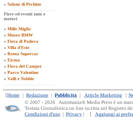
»
Salone di Pechino
Fiere ed eventi auto e
motori
»
Mille Miglia
»
Museo BMW
»
Fiera di Padova
»
Villa d'Este
»
Roma Supercar
»
Eicma
»
Fiera del Camper
»
Parco Valentino
»
Valli e Nebbie
[
Home
|
Redazione
|
Pubblicità
|
Article Marketing
|
N
© 2007 - 20
26 Automania® Media Press è un marchio 
Testata Giornalistica on line iscritta nel Registro d
Condizioni d'uso
|
Privacy
| [
Aggiungi ai prefer