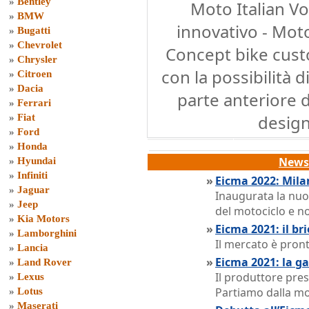
»
Bentley
Moto Italian V
»
BMW
innovativo - Moto
»
Bugatti
»
Chevrolet
Concept bike cust
»
Chrysler
con la possibilità d
»
Citroen
»
Dacia
parte anteriore d
»
Ferrari
design
»
Fiat
»
Ford
»
Honda
News 
»
Hyundai
»
Infiniti
»
Eicma 2022: Mila
»
Jaguar
Inaugurata la nuo
»
Jeep
del motociclo e n
»
Kia Motors
»
Eicma 2021: il bri
»
Lamborghini
Il mercato è pront
»
Lancia
»
Eicma 2021: la 
»
Land Rover
Il produttore pres
»
Lexus
Partiamo dalla m
»
Lotus
»
Maserati