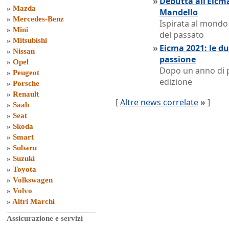
»
Debutta all’Eicm
»
Mazda
Mandello
»
Mercedes-Benz
Ispirata al mondo 
»
Mini
del passato
»
Mitsubishi
»
Eicma 2021: le du
»
Nissan
passione
»
Opel
Dopo un anno di p
»
Peugeot
edizione
»
Porsche
»
Renault
[
Altre news correlate
»
]
»
Saab
»
Seat
»
Skoda
»
Smart
»
Subaru
»
Suzuki
»
Toyota
»
Volkswagen
»
Volvo
»
Altri Marchi
Assicurazione e servizi