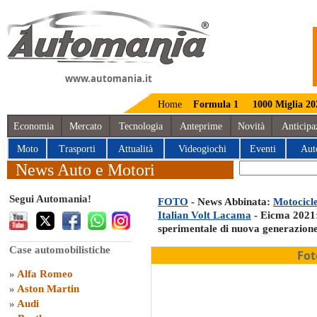
www.automania.it
Home
Formula 1
1000 Miglia 20
Economia
Mercato
Tecnologia
Anteprime
Novità
Anticipa
Moto
Trasporti
Attualità
Videogiochi
Eventi
Aut
News Auto e Motori
Segui Automania!
FOTO
- News Abbinata:
Motocicle
Italian Volt Lacama
- Eicma 2021:
sperimentale di nuova generazion
Case automobilistiche
Fot
»
Alfa Romeo
»
Aston Martin
»
Audi