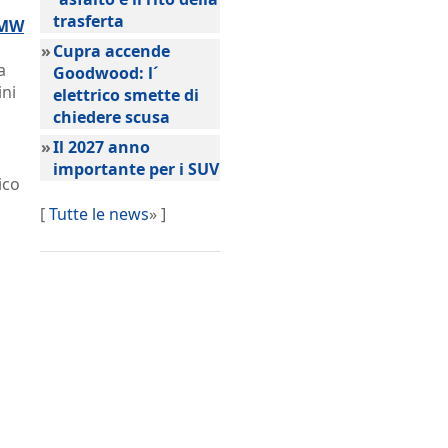
trasferta
BMW
»
Cupra accende
a
Goodwood: l´
ini
elettrico smette di
chiedere scusa
»
Il 2027 anno
importante per i SUV
ico
[
Tutte le news
» ]