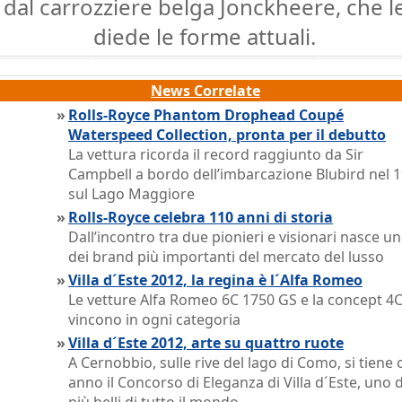
dal carrozziere belga Jonckheere, che l
diede le forme attuali.
News Correlate
»
Rolls-Royce Phantom Drophead Coupé
Waterspeed Collection, pronta per il debutto
La vettura ricorda il record raggiunto da Sir
Campbell a bordo dell’imbarcazione Blubird nel 
sul Lago Maggiore
»
Rolls-Royce celebra 110 anni di storia
Dall’incontro tra due pionieri e visionari nasce u
dei brand più importanti del mercato del lusso
»
Villa d´Este 2012, la regina è l´Alfa Romeo
Le vetture Alfa Romeo 6C 1750 GS e la concept 4
vincono in ogni categoria
»
Villa d´Este 2012, arte su quattro ruote
A Cernobbio, sulle rive del lago di Como, si tiene 
anno il Concorso di Eleganza di Villa d´Este, uno 