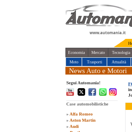
www.automania.it
H
Economia
Mercato
Tecnologia
Moto
Trasporti
Attualità
News Auto e Motori
Segui Automania!
F
i
J
Case automobilistiche
»
Alfa Romeo
»
Aston Martin
»
Audi