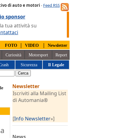
ivo di auto e motori
-
Feed RSS
io sponsor
 tua attività su
ntattaci
|
|
|
FOTO
VIDEO
Newsletter
Curiosità
Motorsport
Report
Crash
Sicurezza
Il Legale
Newsletter
le
Iscriviti alla Mailing List
di Automania®
[
Info Newsletter
»]
ta
News