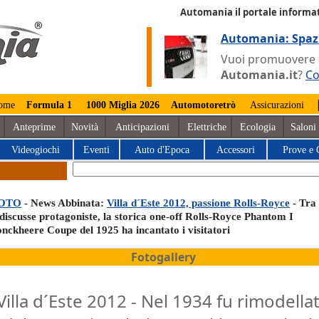
Automania il portale informat
Automania: Spaz
Vuoi promuovere la
Automania.it
?
Co
ome
Formula 1
1000 Miglia 2026
Automotoretrò
Assicurazioni
Anteprime
Novità
Anticipazioni
Elettriche
Ecologia
Saloni
Videogiochi
Eventi
Auto d'Epoca
Accessori
Prove e 
OTO
- News Abbinata:
Villa d´Este 2012, passione Rolls-Royce
- Tra 
ndiscusse protagoniste, la storica one-off Rolls-Royce Phantom I
onckheere Coupe del 1925 ha incantato i visitatori
Fotogallery
Villa d´Este 2012 - Nel 1934 fu rimodella