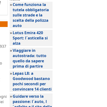
e
»
Come funziona la
tutela obbligatoria
sulle strade e la
scelta della polizza
auto
»
Lotus Emira 420
Sport: l´asticella si
alza
1937
»
Viaggiare in
autostrada: tutto
quello da sapere
no
prima di partire
»
Lepas L8: a
Goodwood bastano
C
pochi secondi per
convincere 14 clienti
»
Guidare verso la
ogni
passione: l´auto, l
dei
´asfalto e il rito della