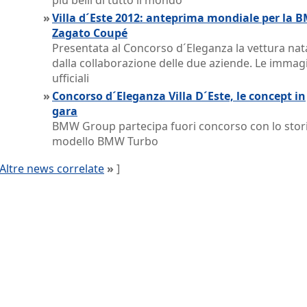
più belli di tutto il mondo
»
Villa d´Este 2012: anteprima mondiale per la 
Zagato Coupé
Presentata al Concorso d´Eleganza la vettura nat
dalla collaborazione delle due aziende. Le immag
ufficiali
»
Concorso d´Eleganza Villa D´Este, le concept in
gara
BMW Group partecipa fuori concorso con lo stor
modello BMW Turbo
Altre news correlate
»
]