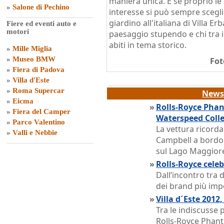
maniera unica. E se proprio l
»
Salone di Pechino
interesse si può sempre sceglie
giardino all'italiana di Villa Er
Fiere ed eventi auto e
motori
paesaggio stupendo e chi tra i 
abiti in tema storico.
»
Mille Miglia
»
Museo BMW
Fot
»
Fiera di Padova
»
Villa d'Este
»
Roma Supercar
News 
»
Eicma
»
Rolls-Royce Pha
»
Fiera del Camper
Waterspeed Colle
»
Parco Valentino
La vettura ricorda
»
Valli e Nebbie
Campbell a bordo 
sul Lago Maggior
»
Rolls-Royce celeb
Dall’incontro tra 
dei brand più imp
»
Villa d´Este 2012
Tra le indiscusse 
Rolls-Royce Phan