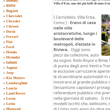
»
Bentley
Villa d´Este, uno dei più belli di tutto il
»
BMW
»
Bugatti
»
Chevrolet
[ Cernobbio, Villa Erba,
»
Chrysler
Como ] -
Erano di casa
»
Citroen
nelle ville
»
Dacia
aristocratiche, lungo i
»
Ferrari
boulevard delle
»
Fiat
metropoli, d'estate in
»
Ford
Riviera.
Oggi sono
»
Honda
pezzi da collezione, auto
»
Hyundai
da sogno: Rolls-Royce e Bmw,
»
Infiniti
di punta degli anni Venti e Tre
»
Jaguar
le esclusive carrozzerie apert
»
Jeep
le straordinarie automobili in 
»
Kia Motors
mostrarsi al grande pubblico ne
»
Lamborghini
Sessantuno capolavori protagon
»
Lancia
referendum pubblico che premi
»
Land Rover
nella giornata di sabato. Si tr
»
Lexus
modelli iscritti che, bellissimi,
»
Lotus
di Como ogni anno da oltre me
»
Maserati