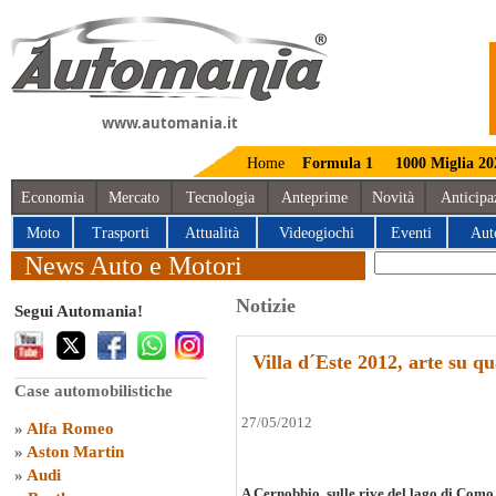
www.automania.it
Home
Formula 1
1000 Miglia 20
Economia
Mercato
Tecnologia
Anteprime
Novità
Anticipa
Moto
Trasporti
Attualità
Videogiochi
Eventi
Aut
News Auto e Motori
Notizie
Segui Automania!
Villa d´Este 2012, arte su qu
Case automobilistiche
27/05/2012
»
Alfa Romeo
»
Aston Martin
»
Audi
A Cernobbio, sulle rive del lago di Como,