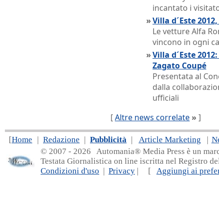
incantato i visitat
»
Villa d´Este 2012
Le vetture Alfa R
vincono in ogni c
»
Villa d´Este 201
Zagato Coupé
Presentata al Con
dalla collaborazi
ufficiali
[
Altre news correlate
»
]
[
Home
|
Redazione
|
Pubblicità
|
Article Marketing
|
N
© 2007 - 20
26 Automania® Media Press è un marchio 
Testata Giornalistica on line iscritta nel Registro d
Condizioni d'uso
|
Privacy
| [
Aggiungi ai prefer