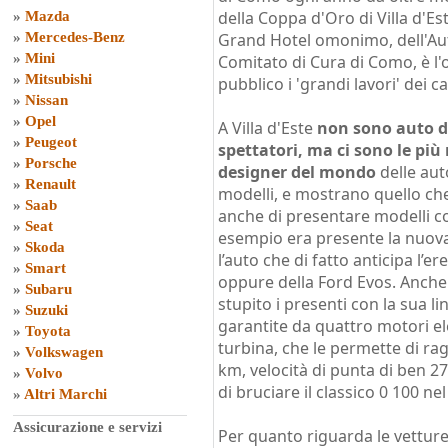
della Coppa d'Oro di Villa d'Este
»
Mazda
»
Mercedes-Benz
Grand Hotel omonimo, dell'Au
»
Mini
Comitato di Cura di Como, è l'
»
Mitsubishi
pubblico i 'grandi lavori' dei c
»
Nissan
»
Opel
A Villa d'Este
non sono auto d
»
Peugeot
spettatori, ma ci sono le più
»
Porsche
designer del mondo
delle aut
»
Renault
modelli, e mostrano quello ch
»
Saab
anche di presentare modelli c
»
Seat
esempio era presente la nuova
»
Skoda
l’auto che di fatto anticipa l’e
»
Smart
oppure della Ford Evos. Anche
»
Subaru
stupito i presenti con la sua li
»
Suzuki
garantite da quattro motori ele
»
Toyota
turbina, che le permette di r
»
Volkswagen
km, velocità di punta di ben 2
»
Volvo
di bruciare il classico 0 100 ne
»
Altri Marchi
Assicurazione e servizi
Per quanto riguarda le vetture 