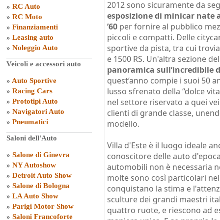
2012 sono sicuramente da se
»
RC Auto
esposizione di minicar nate a 
»
RC Moto
’60
per fornire al pubblico mez
»
Finanziamenti
piccoli e compatti. Delle cityc
»
Leasing auto
sportive da pista, tra cui trov
»
Noleggio Auto
e 1500 RS. Un'altra sezione d
Veicoli e accessori auto
panoramica sull’incredibile d
quest’anno compie i suoi 50 an
»
Auto Sportive
lusso sfrenato della “dolce vit
»
Racing Cars
nel settore riservato a quei vei
»
Prototipi Auto
»
Navigatori Auto
clienti di grande classe, unen
»
Pneumatici
modello.
Saloni dell'Auto
Villa d'Este è il luogo ideale 
»
Salone di Ginevra
conoscitore delle auto d'epoca
»
NY Autoshow
automobili non è necessaria n
»
Detroit Auto Show
molte sono così particolari nel
»
Salone di Bologna
conquistano la stima e l'atten
»
LA Auto Show
sculture dei grandi maestri ita
»
Parigi Motor Show
quattro ruote, e riescono ad 
»
Saloni Francoforte