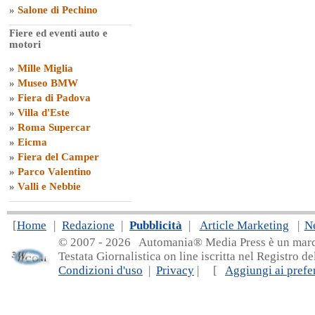
»
Salone di Pechino
Fiere ed eventi auto e
motori
»
Mille Miglia
»
Museo BMW
»
Fiera di Padova
»
Villa d'Este
»
Roma Supercar
»
Eicma
»
Fiera del Camper
»
Parco Valentino
»
Valli e Nebbie
[
Home
|
Redazione
|
Pubblicità
|
Article Marketing
|
N
© 2007 - 20
26 Automania® Media Press è un marchio 
Testata Giornalistica on line iscritta nel Registro d
Condizioni d'uso
|
Privacy
| [
Aggiungi ai prefer