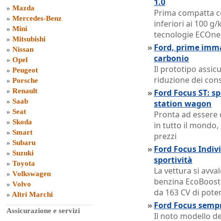
1.0
»
Mazda
Prima compatta c
»
Mercedes-Benz
inferiori ai 100 g
»
Mini
tecnologie ECOne
»
Mitsubishi
»
Ford, prime imma
»
Nissan
carbonio
»
Opel
Il prototipo assic
»
Peugeot
riduzione dei con
»
Porsche
»
Renault
»
Ford Focus ST: sp
»
Saab
station wagon
»
Seat
Pronta ad essere 
»
Skoda
in tutto il mondo, è
»
Smart
prezzi
»
Subaru
»
Ford Focus Indivi
»
Suzuki
sportività
»
Toyota
La vettura si avva
»
Volkswagen
benzina EcoBoost 
»
Volvo
da 163 CV di pote
»
Altri Marchi
»
Ford Focus sempr
Assicurazione e servizi
Il noto modello d