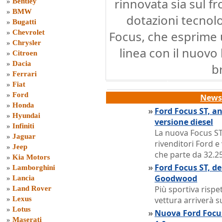
rinnovata sia sul fr
»
Bentley
»
BMW
dotazioni tecnol
»
Bugatti
»
Chevrolet
Focus, che esprime 
»
Chrysler
linea con il nuovo 
»
Citroen
»
Dacia
b
»
Ferrari
»
Fiat
»
Ford
News 
»
Honda
»
Ford Focus ST, an
»
Hyundai
versione diesel
»
Infiniti
La nuova Focus ST 
»
Jaguar
rivenditori Ford e
»
Jeep
che parte da 32.2
»
Kia Motors
»
Ford Focus ST, de
»
Lamborghini
Goodwood
»
Lancia
Più sportiva rispe
»
Land Rover
»
Lexus
vettura arriverà 
»
Lotus
»
Nuova Ford Focu
»
Maserati