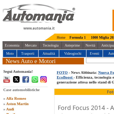
www.automania.it
Home
Formula 1
1000 Miglia 20
Economia
Mercato
Tecnologia
Anteprime
Novità
Anticipa
Moto
Trasporti
Attualità
Videogiochi
Eventi
Aut
News Auto e Motori
Segui Automania!
FOTO
- News Abbinata:
Nuova Fo
EcoBoost
- Efficienza, tecnologia
generazione attesa nello stand di 
Case automobilistiche
Fot
»
Alfa Romeo
»
Aston Martin
Ford Focus 2014 -
»
Audi