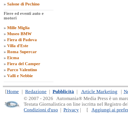
»
Salone di Pechino
Fiere ed eventi auto e
motori
»
Mille Miglia
»
Museo BMW
»
Fiera di Padova
»
Villa d'Este
»
Roma Supercar
»
Eicma
»
Fiera del Camper
»
Parco Valentino
»
Valli e Nebbie
[
Home
|
Redazione
|
Pubblicità
|
Article Marketing
|
N
© 2007 - 20
26 Automania® Media Press è un marchio 
Testata Giornalistica on line iscritta nel Registro d
Condizioni d'uso
|
Privacy
| [
Aggiungi ai prefer