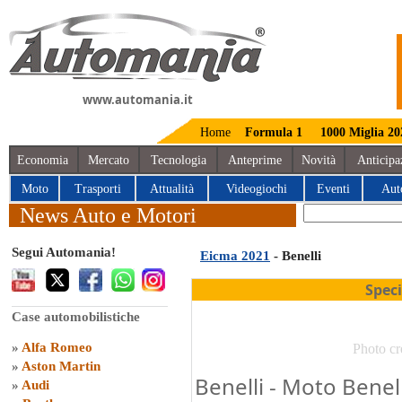
www.automania.it
Home
Formula 1
1000 Miglia 20
Economia
Mercato
Tecnologia
Anteprime
Novità
Anticipa
Moto
Trasporti
Attualità
Videogiochi
Eventi
Aut
News Auto e Motori
Segui Automania!
Eicma 2021
- Benelli
Spec
Case automobilistiche
»
Alfa Romeo
Photo cr
»
Aston Martin
Benelli - Moto Benel
»
Audi