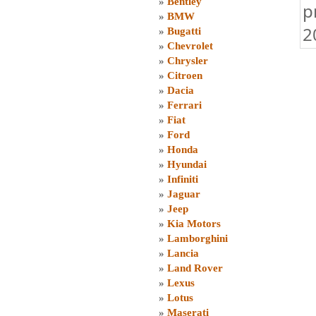
»
Bentley
p
»
BMW
2
»
Bugatti
»
Chevrolet
»
Chrysler
»
Citroen
»
Dacia
»
Ferrari
»
Fiat
»
Ford
»
Honda
»
Hyundai
»
Infiniti
»
Jaguar
»
Jeep
»
Kia Motors
»
Lamborghini
»
Lancia
»
Land Rover
»
Lexus
»
Lotus
»
Maserati