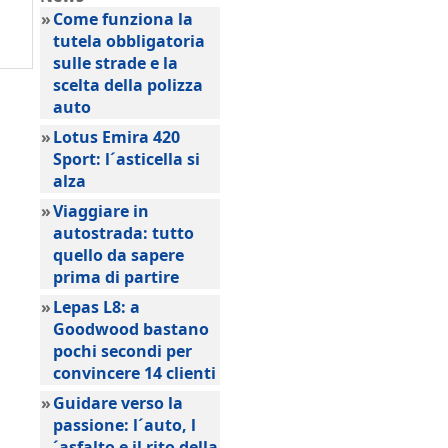
»
Come funziona la
tutela obbligatoria
sulle strade e la
scelta della polizza
auto
»
Lotus Emira 420
Sport: l´asticella si
alza
»
Viaggiare in
autostrada: tutto
quello da sapere
prima di partire
»
Lepas L8: a
Goodwood bastano
pochi secondi per
convincere 14 clienti
»
Guidare verso la
passione: l´auto, l
´asfalto e il rito della