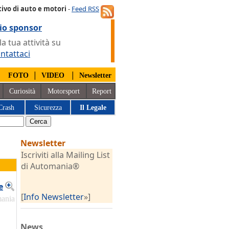
ivo di auto e motori
-
Feed RSS
io sponsor
 tua attività su
ntattaci
|
|
|
FOTO
VIDEO
Newsletter
Curiosità
Motorsport
Report
Crash
Sicurezza
Il Legale
Newsletter
Iscriviti alla Mailing List
di Automania®
e
[
Info Newsletter
»]
mania
News