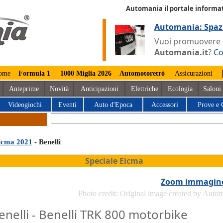
Automania il portale informat
Automania: Spaz
Vuoi promuovere la
Automania.it
?
Co
ome
Formula 1
1000 Miglia 2026
Automotoretrò
Assicurazioni
Anteprime
Novità
Anticipazioni
Elettriche
Ecologia
Saloni
Videogiochi
Eventi
Auto d'Epoca
Accessori
Prove e 
icma 2021
- Benelli
Speciale Eicma
Zoom immagin
Photo credit: Original image created by Auto
enelli - Benelli TRK 800 motorbike