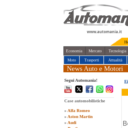
www.automania.it
H
Economia
Mercato
Tecnologia
Moto
Trasporti
Attualità
News Auto e Motori
Segui Automania!
E
Case automobilistiche
»
Alfa Romeo
»
Aston Martin
B
»
Audi