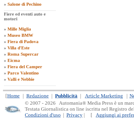
»
Salone di Pechino
Fiere ed eventi auto e
motori
»
Mille Miglia
»
Museo BMW
»
Fiera di Padova
»
Villa d'Este
»
Roma Supercar
»
Eicma
»
Fiera del Camper
»
Parco Valentino
»
Valli e Nebbie
[
Home
|
Redazione
|
Pubblicità
|
Article Marketing
|
N
© 2007 - 20
26 Automania® Media Press è un marchio 
Testata Giornalistica on line iscritta nel Registro d
Condizioni d'uso
|
Privacy
| [
Aggiungi ai prefer