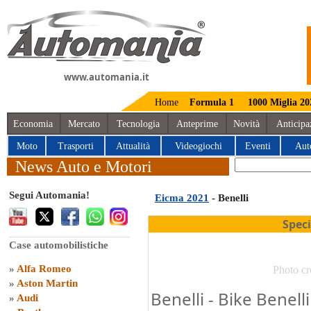
www.automania.it
Home
Formula 1
1000 Miglia 20
Economia
Mercato
Tecnologia
Anteprime
Novità
Anticipa
Moto
Trasporti
Attualità
Videogiochi
Eventi
Aut
News Auto e Motori
Segui Automania!
Eicma 2021
- Benelli
Spec
Case automobilistiche
»
Alfa Romeo
Photo cr
»
Aston Martin
Benelli - Bike Benel
»
Audi