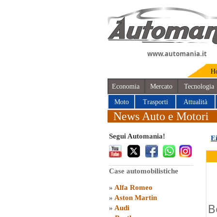
www.automania.it
H
Economia
Mercato
Tecnologia
Moto
Trasporti
Attualità
News Auto e Motori
Segui Automania!
E
Case automobilistiche
»
Alfa Romeo
»
Aston Martin
B
»
Audi