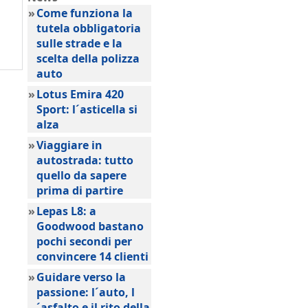
»
Come funziona la
tutela obbligatoria
sulle strade e la
scelta della polizza
auto
»
Lotus Emira 420
Sport: l´asticella si
alza
»
Viaggiare in
autostrada: tutto
quello da sapere
prima di partire
»
Lepas L8: a
Goodwood bastano
pochi secondi per
convincere 14 clienti
»
Guidare verso la
passione: l´auto, l
´asfalto e il rito della