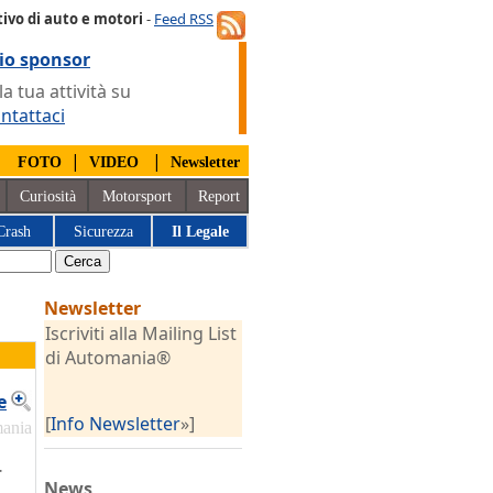
ivo di auto e motori
-
Feed RSS
io sponsor
 tua attività su
ntattaci
|
|
|
FOTO
VIDEO
Newsletter
Curiosità
Motorsport
Report
Crash
Sicurezza
Il Legale
Newsletter
Iscriviti alla Mailing List
di Automania®
e
[
Info Newsletter
»]
mania
r
News