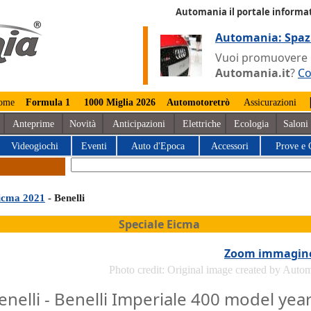
Automania il portale informat
Automania: Spaz
Vuoi promuovere la
Automania.it
?
Co
ome
Formula 1
1000 Miglia 2026
Automotoretrò
Assicurazioni
Anteprime
Novità
Anticipazioni
Elettriche
Ecologia
Saloni
Videogiochi
Eventi
Auto d'Epoca
Accessori
Prove e 
icma 2021
- Benelli
Speciale Eicma
Zoom immagin
Photo credit: Original image created by Auto
enelli - Benelli Imperiale 400 model yea