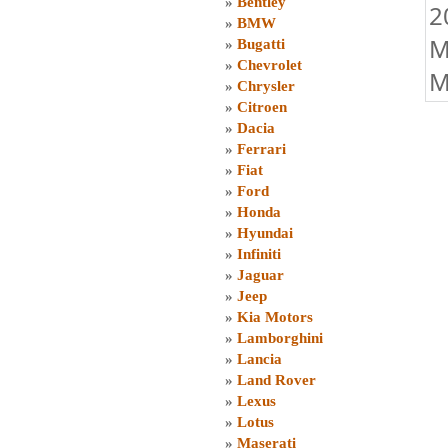
»
Bentley
2
»
BMW
M
»
Bugatti
»
Chevrolet
M
»
Chrysler
»
Citroen
»
Dacia
»
Ferrari
»
Fiat
»
Ford
»
Honda
»
Hyundai
»
Infiniti
»
Jaguar
»
Jeep
»
Kia Motors
»
Lamborghini
»
Lancia
»
Land Rover
»
Lexus
»
Lotus
»
Maserati