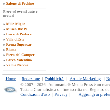
»
Salone di Pechino
Fiere ed eventi auto e
motori
»
Mille Miglia
»
Museo BMW
»
Fiera di Padova
»
Villa d'Este
»
Roma Supercar
»
Eicma
»
Fiera del Camper
»
Parco Valentino
»
Valli e Nebbie
[
Home
|
Redazione
|
Pubblicità
|
Article Marketing
|
N
© 2007 - 20
26 Automania® Media Press è un marchio 
Testata Giornalistica on line iscritta nel Registro d
Condizioni d'uso
|
Privacy
| [
Aggiungi ai prefer