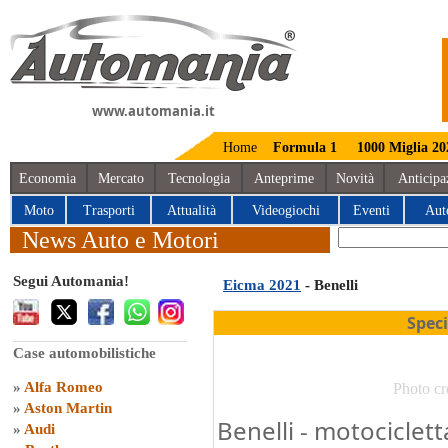
www.automania.it
Home
Formula 1
1000 Miglia 20
Economia
Mercato
Tecnologia
Anteprime
Novità
Anticipa
Moto
Trasporti
Attualità
Videogiochi
Eventi
Aut
News Auto e Motori
Segui Automania!
Eicma 2021
- Benelli
Spec
Case automobilistiche
»
Alfa Romeo
Photo cr
»
Aston Martin
Benelli - motociclet
»
Audi