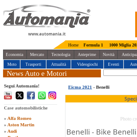
www.automania.it
Home
Formula 1
1000 Miglia 20
Economia
Mercato
Tecnologia
Anteprime
Novità
Anticipa
Moto
Trasporti
Attualità
Videogiochi
Eventi
Aut
News Auto e Motori
Segui Automania!
Eicma 2021
- Benelli
Spec
Case automobilistiche
»
Alfa Romeo
Photo cr
»
Aston Martin
Benelli - Bike Benel
»
Audi