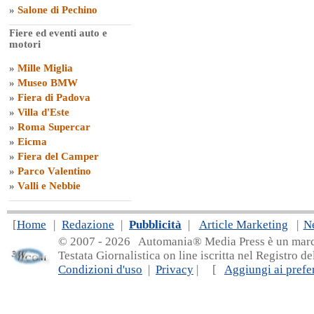
»
Salone di Pechino
Fiere ed eventi auto e
motori
»
Mille Miglia
»
Museo BMW
»
Fiera di Padova
»
Villa d'Este
»
Roma Supercar
»
Eicma
»
Fiera del Camper
»
Parco Valentino
»
Valli e Nebbie
[
Home
|
Redazione
|
Pubblicità
|
Article Marketing
|
N
© 2007 - 20
26 Automania® Media Press è un marchio 
Testata Giornalistica on line iscritta nel Registro d
Condizioni d'uso
|
Privacy
| [
Aggiungi ai prefer