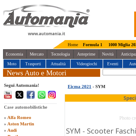
www.automania.it
Home
Formula 1
1000 Miglia 20
Economia
Mercato
Tecnologia
Anteprime
Novità
Anticipa
Moto
Trasporti
Attualità
Videogiochi
Eventi
Aut
News Auto e Motori
Segui Automania!
Eicma 2021
- SYM
Spec
Case automobilistiche
»
Alfa Romeo
Photo cr
»
Aston Martin
SYM - Scooter Fasc
»
Audi