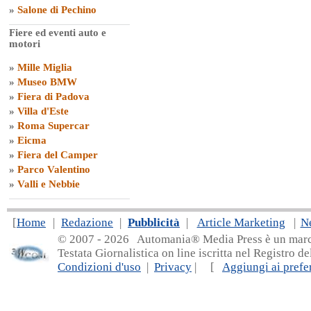
»
Salone di Pechino
Fiere ed eventi auto e
motori
»
Mille Miglia
»
Museo BMW
»
Fiera di Padova
»
Villa d'Este
»
Roma Supercar
»
Eicma
»
Fiera del Camper
»
Parco Valentino
»
Valli e Nebbie
[
Home
|
Redazione
|
Pubblicità
|
Article Marketing
|
N
© 2007 - 20
26 Automania® Media Press è un marchio 
Testata Giornalistica on line iscritta nel Registro d
Condizioni d'uso
|
Privacy
| [
Aggiungi ai prefer