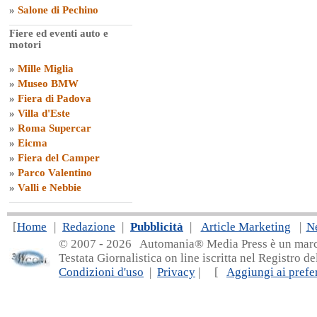
»
Salone di Pechino
Fiere ed eventi auto e
motori
»
Mille Miglia
»
Museo BMW
»
Fiera di Padova
»
Villa d'Este
»
Roma Supercar
»
Eicma
»
Fiera del Camper
»
Parco Valentino
»
Valli e Nebbie
[
Home
|
Redazione
|
Pubblicità
|
Article Marketing
|
N
© 2007 - 20
26 Automania® Media Press è un marchio 
Testata Giornalistica on line iscritta nel Registro d
Condizioni d'uso
|
Privacy
| [
Aggiungi ai prefer