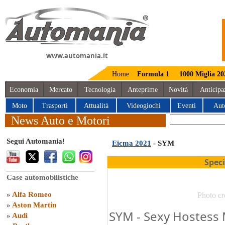
www.automania.it
Home
Formula 1
1000 Miglia 20
Economia
Mercato
Tecnologia
Anteprime
Novità
Anticipa
Moto
Trasporti
Attualità
Videogiochi
Eventi
Aut
News Auto e Motori
Segui Automania!
Eicma 2021
- SYM
Spec
Case automobilistiche
»
Alfa Romeo
Photo cr
»
Aston Martin
SYM - Sexy Hostess M
»
Audi