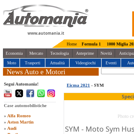
www.automania.it
Home
Formula 1
1000 Miglia 20
Economia
Mercato
Tecnologia
Anteprime
Novità
Anticipa
Moto
Trasporti
Attualità
Videogiochi
Eventi
Aut
News Auto e Motori
Segui Automania!
Eicma 2021
- SYM
Spec
Case automobilistiche
»
Alfa Romeo
Photo cr
»
Aston Martin
SYM - Moto Sym Husk
»
Audi