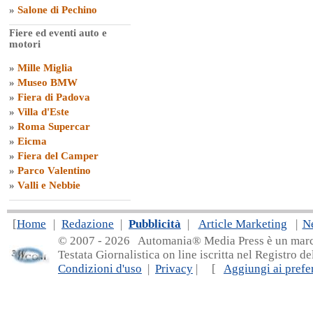
»
Salone di Pechino
Fiere ed eventi auto e
motori
»
Mille Miglia
»
Museo BMW
»
Fiera di Padova
»
Villa d'Este
»
Roma Supercar
»
Eicma
»
Fiera del Camper
»
Parco Valentino
»
Valli e Nebbie
[
Home
|
Redazione
|
Pubblicità
|
Article Marketing
|
N
© 2007 - 20
26 Automania® Media Press è un marchio 
Testata Giornalistica on line iscritta nel Registro d
Condizioni d'uso
|
Privacy
| [
Aggiungi ai prefer