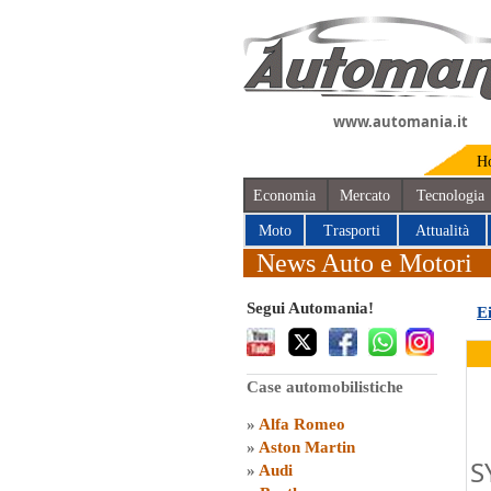
www.automania.it
H
Economia
Mercato
Tecnologia
Moto
Trasporti
Attualità
News Auto e Motori
Segui Automania!
E
Case automobilistiche
»
Alfa Romeo
»
Aston Martin
S
»
Audi