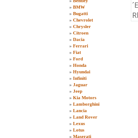
»
Bentley
´
»
BMW
R
»
Bugatti
»
Chevrolet
»
Chrysler
»
Citroen
»
Dacia
»
Ferrari
»
Fiat
»
Ford
»
Honda
»
Hyundai
»
Infiniti
»
Jaguar
»
Jeep
»
Kia Motors
»
Lamborghini
»
Lancia
»
Land Rover
»
Lexus
»
Lotus
»
Maserati