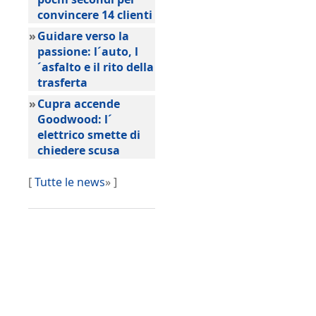
convincere 14 clienti
»
Guidare verso la
passione: l´auto, l
´asfalto e il rito della
trasferta
»
Cupra accende
Goodwood: l´
elettrico smette di
chiedere scusa
[
Tutte le news
» ]