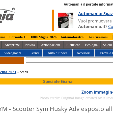
Automania il portale informat
Automania: Spaz
Vuoi promuovere la
Automania.it
?
Co
ome
Formula 1
1000 Miglia 2026
Automotoretrò
Assicurazioni
Anteprime
Novità
Anticipazioni
Elettriche
Ecologia
Saloni
Videogiochi
Eventi
Auto d'Epoca
Accessori
Prove e 
icma 2021
- SYM
Speciale Eicma
Zoom immagin
Photo credit: Original image created by Auto
YM - Scooter Sym Husky Adv esposto all