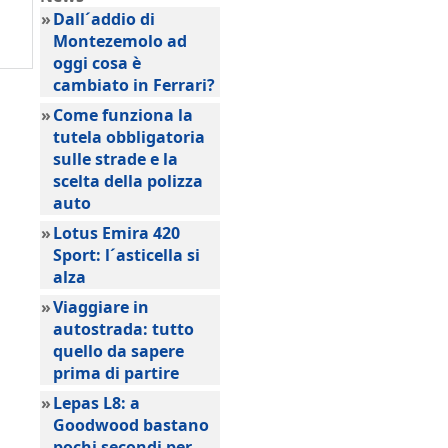
»
Dall´addio di
Montezemolo ad
oggi cosa è
cambiato in Ferrari?
»
Come funziona la
tutela obbligatoria
sulle strade e la
scelta della polizza
auto
»
Lotus Emira 420
Sport: l´asticella si
alza
»
Viaggiare in
autostrada: tutto
quello da sapere
prima di partire
»
Lepas L8: a
Goodwood bastano
pochi secondi per