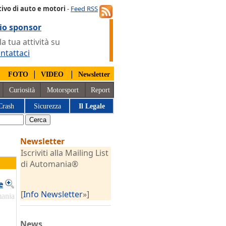
ivo di auto e motori
-
Feed RSS
io sponsor
 tua attività su
ntattaci
|
|
|
FOTO
VIDEO
Newsletter
Curiosità
Motorsport
Report
Crash
Sicurezza
Il Legale
Newsletter
Iscriviti alla Mailing List
di Automania®
e
[
Info Newsletter
»]
mania
News