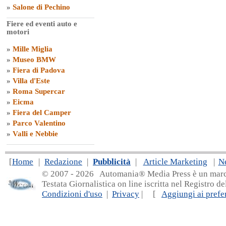
»
Salone di Pechino
Fiere ed eventi auto e
motori
»
Mille Miglia
»
Museo BMW
»
Fiera di Padova
»
Villa d'Este
»
Roma Supercar
»
Eicma
»
Fiera del Camper
»
Parco Valentino
»
Valli e Nebbie
[
Home
|
Redazione
|
Pubblicità
|
Article Marketing
|
N
© 2007 - 20
26 Automania® Media Press è un marchio 
Testata Giornalistica on line iscritta nel Registro d
Condizioni d'uso
|
Privacy
| [
Aggiungi ai prefer