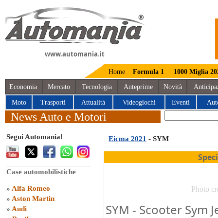
www.automania.it
Home
Formula 1
1000 Miglia 20
Economia
Mercato
Tecnologia
Anteprime
Novità
Anticipa
Moto
Trasporti
Attualità
Videogiochi
Eventi
Aut
News Auto e Motori
Segui Automania!
Eicma 2021
- SYM
Spec
Case automobilistiche
»
Alfa Romeo
Photo cr
»
Aston Martin
SYM - Scooter Sym Je
»
Audi