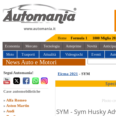
www.automania.it
Home
Formula 1
1000 Miglia 20
Economia
Mercato
Tecnologia
Anteprime
Novità
Anticipa
Moto
Trasporti
Attualità
Videogiochi
Eventi
Aut
News Auto e Motori
Segui Automania!
Eicma 2021
- SYM
Spec
Case automobilistiche
»
Alfa Romeo
Photo cr
»
Aston Martin
SYM - Sym Husky Adv
»
Audi