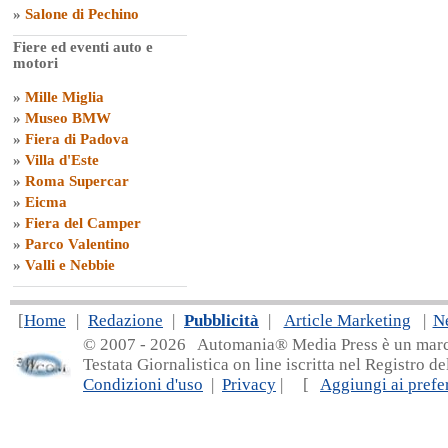
»
Salone di Pechino
Fiere ed eventi auto e
motori
»
Mille Miglia
»
Museo BMW
»
Fiera di Padova
»
Villa d'Este
»
Roma Supercar
»
Eicma
»
Fiera del Camper
»
Parco Valentino
»
Valli e Nebbie
[
Home
|
Redazione
|
Pubblicità
|
Article Marketing
|
N
© 2007 - 20
26 Automania® Media Press è un marchio 
Testata Giornalistica on line iscritta nel Registro d
Condizioni d'uso
|
Privacy
| [
Aggiungi ai prefer