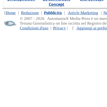
Concept
[
Home
|
Redazione
|
Pubblicità
|
Article Marketing
|
N
© 2007 - 20
26 Automania® Media Press è un marchio 
Testata Giornalistica on line iscritta nel Registro d
Condizioni d'uso
|
Privacy
| [
Aggiungi ai prefer