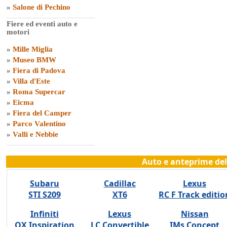
»
Salone di Pechino
Fiere ed eventi auto e
motori
»
Mille Miglia
»
Museo BMW
»
Fiera di Padova
»
Villa d'Este
»
Roma Supercar
»
Eicma
»
Fiera del Camper
»
Parco Valentino
»
Valli e Nebbie
Auto e anteprime del
Subaru
Cadillac
Lexus
STI S209
XT6
RC F Track editio
Infiniti
Lexus
Nissan
QX Inspiration
LC Convertible
IMs Concept