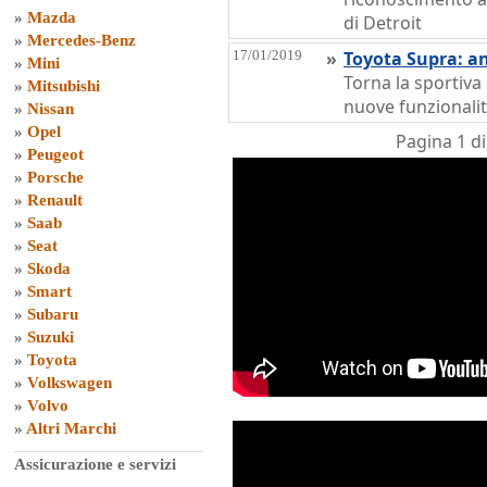
»
Mazda
di Detroit
»
Mercedes-Benz
17/01/2019
»
Toyota Supra: a
»
Mini
Torna la sportiv
»
Mitsubishi
nuove funzionalit
»
Nissan
»
Opel
Pagina 1 d
»
Peugeot
»
Porsche
»
Renault
»
Saab
»
Seat
»
Skoda
»
Smart
»
Subaru
»
Suzuki
»
Toyota
»
Volkswagen
»
Volvo
»
Altri Marchi
Assicurazione e servizi