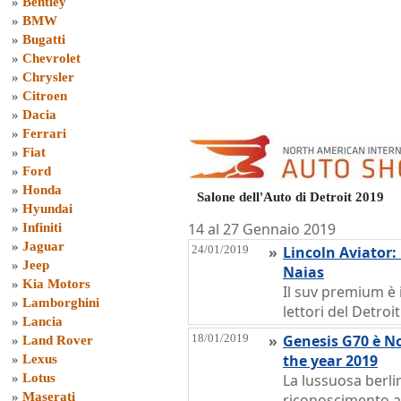
»
Bentley
»
BMW
»
Bugatti
»
Chevrolet
»
Chrysler
»
Citroen
»
Dacia
»
Ferrari
»
Fiat
»
Ford
»
Honda
Salone dell'Auto di Detroit 2019
»
Hyundai
14 al 27 Gennaio 2019
»
Infiniti
»
Jaguar
24/01/2019
»
Lincoln Aviator:
»
Jeep
Naias
»
Kia Motors
Il suv premium è i
»
Lamborghini
lettori del Detro
»
Lancia
18/01/2019
»
Genesis G70 è N
»
Land Rover
the year 2019
»
Lexus
»
Lotus
La lussuosa berli
»
Maserati
riconoscimento al