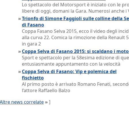
Lo spettacolo del Motorsport è iniziato con le pr
libere di oggi, domani la Gara. Numerosi anche i 
»
Trionfo di Simone Faggioli sulle colline della S
di Fasano
Coppa Fasano Selva 2015, ecco il video degli incid
alla curva 22. Comica la rimozione della Renault 
in gara 2
»
Coppa Selva di Fasano 2015: si scaldano i moto
Sport e spettacolo per la 58esima edizione di qu
entusiasmante appuntamento con la velocità
»
Coppa Selva di Fasano: Vip e polemica del
fischietto
Al primo posto è arrivato Romano Fenati, secon
l’attore Raffaello Balzo
Altre news correlate
»
]