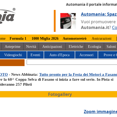
Automania il portale informat
Automania: Spaz
Vuoi promuovere la
Automania.it
?
Co
ome
Formula 1
1000 Miglia 2026
Automotoretrò
Assicurazioni
Anteprime
Novità
Anticipazioni
Elettriche
Ecologia
Saloni
Videogiochi
Eventi
Auto d'Epoca
Accessori
Prove e 
OTO
- News Abbinata:
Tutto pronto per la Festa dei Motori a Fasan
r la 60^ Coppa Selva di Fasano si inizia a fare sul serio. In Pista si
ideranno 257 Piloti
Fotogallery
Zoom immagin