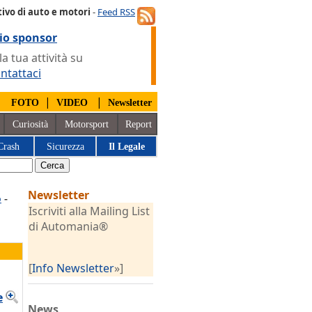
ivo di auto e motori
-
Feed RSS
io sponsor
 tua attività su
ntattaci
|
|
|
FOTO
VIDEO
Newsletter
Curiosità
Motorsport
Report
Crash
Sicurezza
Il Legale
Newsletter
o
-
Iscriviti alla Mailing List
di Automania®
[
Info Newsletter
»]
e
News