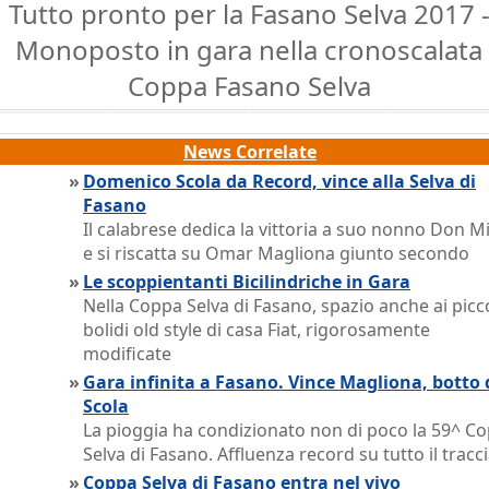
Tutto pronto per la Fasano Selva 2017 
Monoposto in gara nella cronoscalata
Coppa Fasano Selva
News Correlate
»
Domenico Scola da Record, vince alla Selva di
Fasano
Il calabrese dedica la vittoria a suo nonno Don M
e si riscatta su Omar Magliona giunto secondo
»
Le scoppientanti Bicilindriche in Gara
Nella Coppa Selva di Fasano, spazio anche ai picco
bolidi old style di casa Fiat, rigorosamente
modificate
»
Gara infinita a Fasano. Vince Magliona, botto 
Scola
La pioggia ha condizionato non di poco la 59^ C
Selva di Fasano. Affluenza record su tutto il tracc
»
Coppa Selva di Fasano entra nel vivo