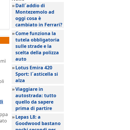
-
»
Dall´addio di
Montezemolo ad
oggi cosa è
cambiato in Ferrari?
»
Come funziona la
tutela obbligatoria
sulle strade e la
scelta della polizza
auto
imì
»
Lotus Emira 420
Sport: l´asticella si
alza
li
»
Viaggiare in
autostrada: tutto
di
quello da sapere
prima di partire
oppa
»
Lepas L8: a
iato
Goodwood bastano
pochi secondi per