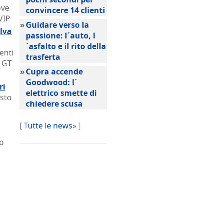
ove
convincere 14 clienti
VIP
»
Guidare verso la
elva
passione: l´auto, l
´asfalto e il rito della
enti
trasferta
5 GT
»
Cupra accende
Goodwood: l´
ri
elettrico smette di
esto
chiedere scusa
[
Tutte le news
» ]
do