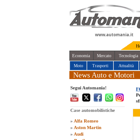
www.automania.it
H
Economia
Mercato
Tecnologia
Moto
Trasporti
Attualità
News Auto e Motori
Segui Automania!
F
Pe
sf
Case automobilistiche
»
Alfa Romeo
»
Aston Martin
»
Audi