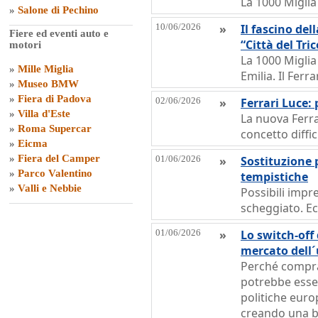
La 1000 Miglia
»
Salone di Pechino
10/06/2026
»
Il fascino del
Fiere ed eventi auto e
“Città del Tri
motori
La 1000 Miglia
»
Mille Miglia
Emilia. Il Ferr
»
Museo BMW
»
Fiera di Padova
02/06/2026
»
Ferrari Luce: 
»
Villa d'Este
La nuova Ferra
»
Roma Supercar
concetto diffic
»
Eicma
»
Fiera del Camper
01/06/2026
»
Sostituzione p
»
Parco Valentino
tempistiche
»
Valli e Nebbie
Possibili impr
scheggiato. Ec
01/06/2026
»
Lo switch-off 
mercato dell
Perché compra
potrebbe esser
politiche europ
creando una bo