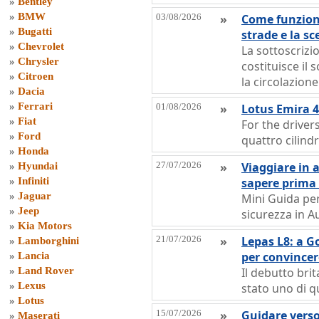
»
Bentley
»
BMW
03/08/2026
»
Come funziona
»
Bugatti
strade e la sc
»
Chevrolet
La sottoscrizi
»
Chrysler
costituisce il
»
Citroen
la circolazion
»
Dacia
»
Ferrari
01/08/2026
»
Lotus Emira 42
»
Fiat
For the driver
»
Ford
quattro cilind
»
Honda
27/07/2026
»
Viaggiare in 
»
Hyundai
»
Infiniti
sapere prima 
»
Jaguar
Mini Guida per
»
Jeep
sicurezza in A
»
Kia Motors
21/07/2026
»
Lepas L8: a 
»
Lamborghini
per convincere
»
Lancia
»
Land Rover
Il debutto br
»
Lexus
stato uno di q
»
Lotus
15/07/2026
»
Guidare verso 
»
Maserati