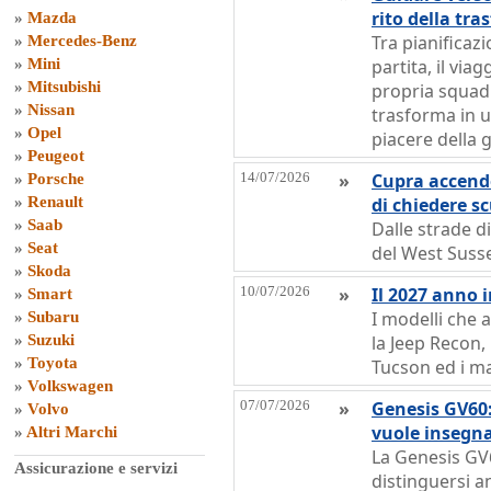
rito della tra
»
Mazda
Tra pianificaz
»
Mercedes-Benz
»
Mini
partita, il via
»
Mitsubishi
propria squad
»
Nissan
trasforma in u
»
Opel
piacere della g
»
Peugeot
14/07/2026
»
Cupra accende
»
Porsche
»
Renault
di chiedere s
»
Saab
Dalle strade di
»
Seat
del West Suss
»
Skoda
10/07/2026
»
Il 2027 anno 
»
Smart
I modelli che 
»
Subaru
»
Suzuki
la Jeep Recon,
»
Toyota
Tucson ed i ma
»
Volkswagen
07/07/2026
»
Genesis GV60:
»
Volvo
vuole insegnar
»
Altri Marchi
La Genesis GV6
Assicurazione e servizi
distinguersi 