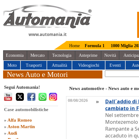
www.automania.it
Home
Formula 1
1000 Miglia 20
Economia
Mercato
Tecnologia
Anteprime
Novità
Anticipa
Moto
Trasporti
Attualità
Videogiochi
Eventi
Aut
News Auto e Motori
Segui Automania!
News automotive - News auto e m
08/08/2026
»
Dall´addio di
cambiato in F
Case automobilistiche
Nel settembre
»
Alfa Romeo
Montezemolo la
»
Aston Martin
Rampante a Se
»
Audi
accaduto in qu