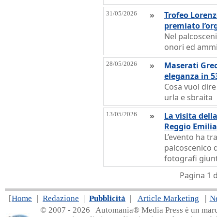
31/05/2026
»
Trofeo Lorenz
premiato l’or
Nel palcoscenic
onori ed ammir
28/05/2026
»
Maserati Grec
eleganza in 
Cosa vuol dire
urla e sbraita
13/05/2026
»
La visita del
Reggio Emilia
L’evento ha tr
palcoscenico d
fotografi giun
Pagina 1 
[
Home
|
Redazione
|
Pubblicità
|
Article Marketing
|
N
© 2007 - 20
26 Automania® Media Press è un marchio 