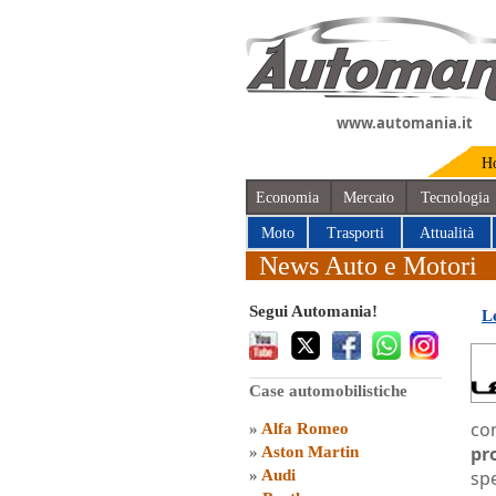
www.automania.it
H
Economia
Mercato
Tecnologia
Moto
Trasporti
Attualità
News Auto e Motori
Segui Automania!
L
Case automobilistiche
co
»
Alfa Romeo
pr
»
Aston Martin
»
Audi
spe