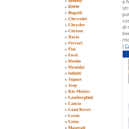
»
Bentley
e f
»
BMW
str
»
Bugatti
po
»
Chevrolet
cos
»
Chrysler
di 
»
Citroen
ber
»
Dacia
mod
»
Ferrari
[
C
»
Fiat
»
Ford
»
Honda
»
Hyundai
»
Infiniti
»
Jaguar
»
Jeep
»
Kia Motors
»
Lamborghini
»
Lancia
»
Land Rover
»
Lexus
»
Lotus
»
Maserati