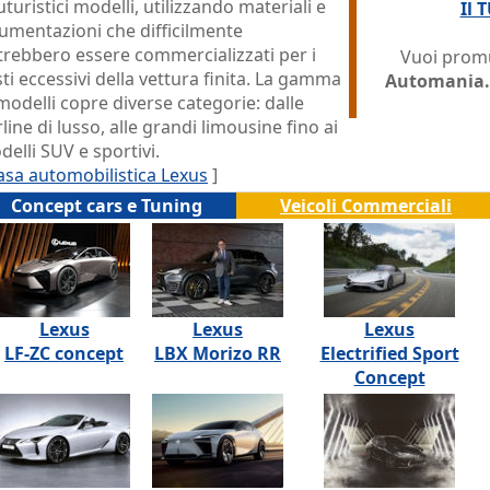
uturistici modelli, utilizzando materiali e
Il 
umentazioni che difficilmente
trebbero essere commercializzati per i
Vuoi promu
ti eccessivi della vettura finita. La gamma
Automania.
modelli copre diverse categorie: dalle
line di lusso, alle grandi limousine fino ai
elli SUV e sportivi.
asa automobilistica Lexus
]
Concept cars e Tuning
Veicoli Commerciali
Lexus
Lexus
Lexus
LF-ZC concept
LBX Morizo RR
Electrified Sport
Concept