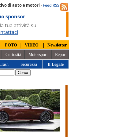
ivo di auto e motori
-
Feed RSS
io sponsor
 tua attività su
ntattaci
|
|
|
FOTO
VIDEO
Newsletter
Curiosità
Motorsport
Report
Crash
Sicurezza
Il Legale