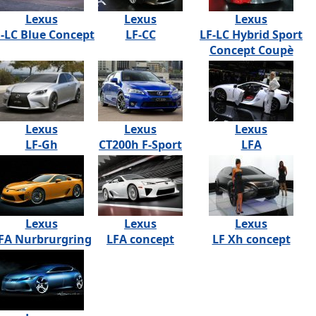
Lexus
Lexus
Lexus
-LC Blue Concept
LF-CC
LF-LC Hybrid Sport
Concept Coupè
Lexus
Lexus
Lexus
LF-Gh
CT200h F-Sport
LFA
Lexus
Lexus
Lexus
FA Nurbrurgring
LFA concept
LF Xh concept