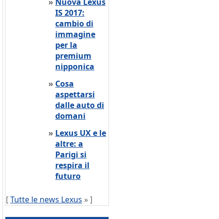
»
Nuova Lexus
IS 2017:
cambio di
immagine
per la
premium
nipponica
»
Cosa
aspettarsi
dalle auto di
domani
»
Lexus UX e le
altre: a
Parigi si
respira il
futuro
[
Tutte le news Lexus
» ]