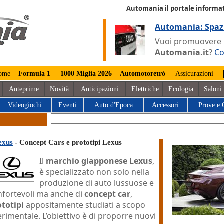
Automania il portale informat
Automania: Spaz
Vuoi promuovere la
Automania.it
?
Co
ome
Formula 1
1000 Miglia 2026
Automotoretrò
Assicurazioni
Anteprime
Novità
Anticipazioni
Elettriche
Ecologia
Saloni
Videogiochi
Eventi
Auto d'Epoca
Accessori
Prove e 
exus
- Concept Cars e prototipi Lexus
Il
marchio giapponese Lexus
,
è specializzato non solo nella
produzione di auto lussuose e
nfortevoli ma anche di
concept car
,
ototipi
appositamente studiati a scopo
rimentale. L’obiettivo è di proporre nuovi