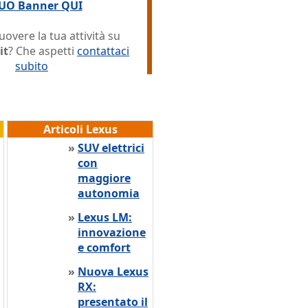
TUO Banner QUI
overe la tua attività su
it
? Che aspetti
contattaci
subito
Articoli Lexus
»
SUV elettrici
con
maggiore
autonomia
»
Lexus LM:
innovazione
e comfort
»
Nuova Lexus
RX:
presentato il