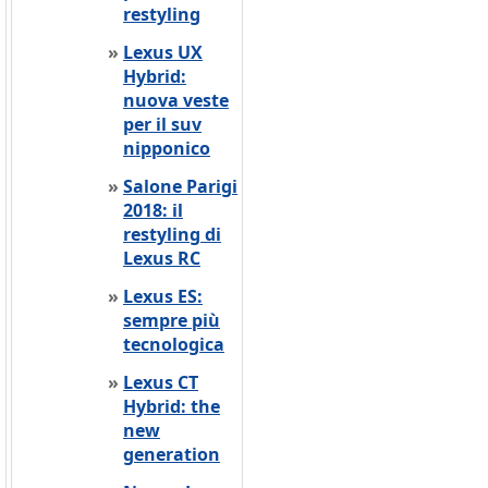
restyling
»
Lexus UX
Hybrid:
nuova veste
per il suv
nipponico
»
Salone Parigi
2018: il
restyling di
Lexus RC
»
Lexus ES:
sempre più
tecnologica
»
Lexus CT
Hybrid: the
new
generation