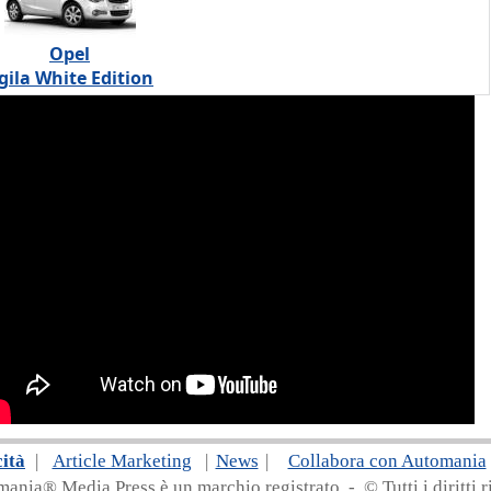
Opel
gila White Edition
cità
|
Article Marketing
|
News
|
Collabora con Automania
nia® Media Press è un marchio registrato - © Tutti i diritti ri