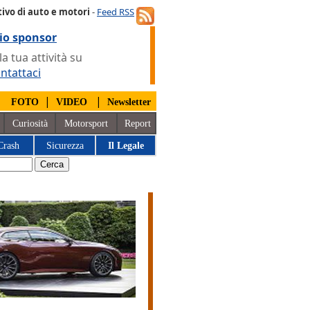
ivo di auto e motori
-
Feed RSS
io sponsor
 tua attività su
ntattaci
|
|
|
FOTO
VIDEO
Newsletter
Curiosità
Motorsport
Report
Crash
Sicurezza
Il Legale