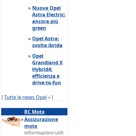
»
Nuova Opel
Astra Electric:
ancora più
green
»
Opel Astra:
svolta ibrida
»
Opel
Grandland X
Hybrid4:
efficienza e
drive-to-fun
[
Tutte le news Opel
» ]
RC Moto
»
Assizurazione
moto
informazioni utili