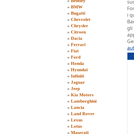
»
Bentley
suo
»
BMW
Fo
»
Bugatti
i q
»
Chevrolet
Bar
»
Chrysler
gli
»
Citroen
ap
»
Dacia
Ge
»
Ferrari
au
»
Fiat
»
Ford
»
Honda
»
Hyundai
»
Infiniti
»
Jaguar
»
Jeep
»
Kia Motors
»
Lamborghini
»
Lancia
»
Land Rover
»
Lexus
»
Lotus
»
Maserati