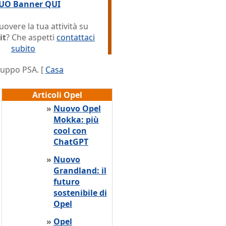
TUO Banner QUI
overe la tua attività su
it
? Che aspetti
contattaci
subito
ruppo PSA. [
Casa
Articoli Opel
»
Nuovo Opel
Mokka: più
cool con
ChatGPT
»
Nuovo
Grandland: il
futuro
sostenibile di
Opel
»
Opel