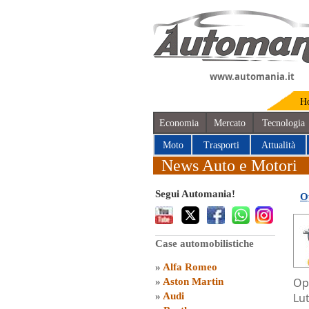
www.automania.it
H
Economia
Mercato
Tecnologia
Moto
Trasporti
Attualità
News Auto e Motori
Segui Automania!
O
Case automobilistiche
»
Alfa Romeo
Op
»
Aston Martin
»
Audi
Lut