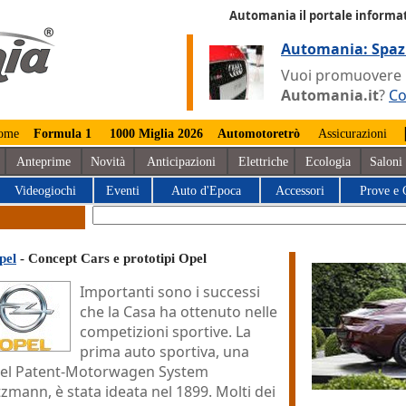
Automania il portale informat
Automania: Spaz
Vuoi promuovere la
Automania.it
?
Co
ome
Formula 1
1000 Miglia 2026
Automotoretrò
Assicurazioni
Anteprime
Novità
Anticipazioni
Elettriche
Ecologia
Saloni
Videogiochi
Eventi
Auto d'Epoca
Accessori
Prove e 
pel
- Concept Cars e prototipi Opel
Importanti sono i successi
che la Casa ha ottenuto nelle
competizioni sportive. La
prima auto sportiva, una
el Patent-Motorwagen System
zmann, è stata ideata nel 1899. Molti dei