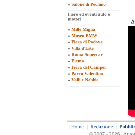
»
Salone di Pechino
Fiere ed eventi auto e
motori
A
»
Mille Miglia
»
Museo BMW
»
Fiera di Padova
»
Villa d'Este
»
Roma Supercar
»
Eicma
»
Fiera del Camper
»
Parco Valentino
»
Valli e Nebbie
[
Home
|
Redazione
|
Pubbli
© 2007 - 20
26 Automa