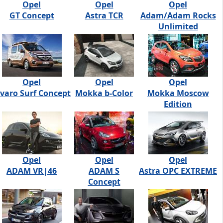
Opel
Opel
Opel
GT Concept
Astra TCR
Adam/Adam Rocks
Unlimited
Opel
Opel
Opel
ivaro Surf Concept
Mokka b-Color
Mokka Moscow
Edition
Opel
Opel
Opel
ADAM VR|46
ADAM S
Astra OPC EXTREME
Concept