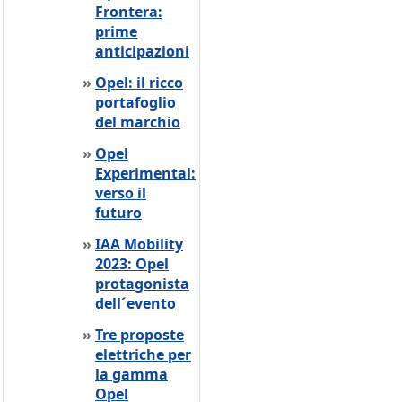
Frontera:
prime
anticipazioni
»
Opel: il ricco
portafoglio
del marchio
»
Opel
Experimental:
verso il
futuro
»
IAA Mobility
2023: Opel
protagonista
dell´evento
»
Tre proposte
elettriche per
la gamma
Opel