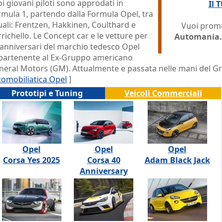
i giovani piloti sono approdati in
Il 
rmula 1, partendo dalla Formula Opel, tra
uali: Frentzen, Hakkinen, Coulthard e
Vuoi promu
richello. Le Concept car e le vetture per
Automania.
 anniversari del marchio tedesco Opel
partenente al Ex-Gruppo americano
neral Motors (GM). Attualmente e passata nelle mani del G
tomobiliatica Opel
]
Prototipi e Tuning
Veicoli Commerciali
Opel
Opel
Opel
Corsa Yes 2025
Corsa 40
Adam Black Jack
Anniversary