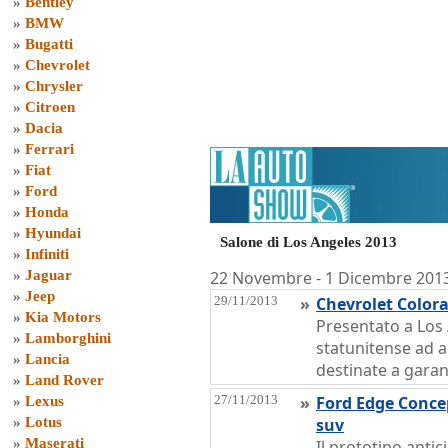
»
Bentley
»
BMW
»
Bugatti
»
Chevrolet
»
Chrysler
»
Citroen
»
Dacia
»
Ferrari
»
Fiat
»
Ford
»
Honda
»
Hyundai
Salone di Los Angeles 2013
»
Infiniti
»
Jaguar
22 Novembre - 1 Dicembre 201
»
Jeep
29/11/2013
»
Chevrolet Colora
»
Kia Motors
Presentato a Los 
»
Lamborghini
statunitense ad 
»
Lancia
destinate a garan
»
Land Rover
27/11/2013
»
Ford Edge Concep
»
Lexus
»
Lotus
suv
»
Maserati
Il prototipo antic