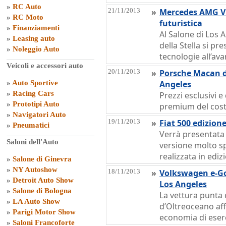
»
RC Auto
21/11/2013
»
Mercedes AMG Vi
»
RC Moto
futuristica
»
Finanziamenti
Al Salone di Los A
»
Leasing auto
della Stella si pr
»
Noleggio Auto
tecnologie all’av
Veicoli e accessori auto
20/11/2013
»
Porsche Macan d
»
Auto Sportive
Angeles
»
Racing Cars
Prezzi esclusivi e
»
Prototipi Auto
premium del cost
»
Navigatori Auto
19/11/2013
»
Fiat 500 edizion
»
Pneumatici
Verrà presentata 
Saloni dell'Auto
versione molto sp
realizzata in ediz
»
Salone di Ginevra
»
NY Autoshow
18/11/2013
»
Volkswagen e-Gol
»
Detroit Auto Show
Los Angeles
»
Salone di Bologna
La vettura punta 
»
LA Auto Show
d’Oltreoceano aff
»
Parigi Motor Show
economia di eser
»
Saloni Francoforte