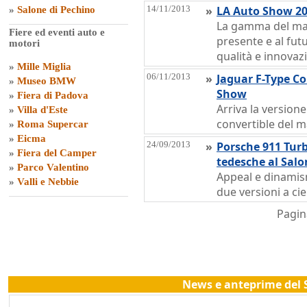
14/11/2013
»
LA Auto Show 2
»
Salone di Pechino
La gamma del mar
Fiere ed eventi auto e
presente e al fut
motori
qualità e innovaz
»
Mille Miglia
06/11/2013
»
Jaguar F-Type C
»
Museo BMW
Show
»
Fiera di Padova
Arriva la versione
»
Villa d'Este
convertible del m
»
Roma Supercar
»
Eicma
24/09/2013
»
Porsche 911 Turb
»
Fiera del Camper
tedesche al Salo
»
Parco Valentino
Appeal e dinamism
»
Valli e Nebbie
due versioni a ci
Pagina
News e anteprime del S