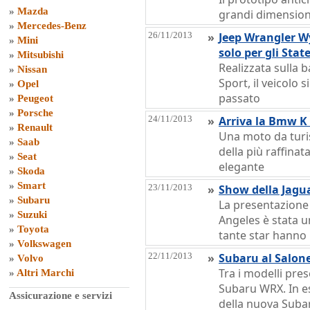
»
Mazda
grandi dimensioni
»
Mercedes-Benz
26/11/2013
»
Jeep Wrangler Wy
»
Mini
solo per gli Stat
»
Mitsubishi
Realizzata sulla 
»
Nissan
Sport, il veicolo s
»
Opel
passato
»
Peugeot
»
Porsche
24/11/2013
»
Arriva la Bmw K 
»
Renault
Una moto da turis
»
Saab
della più raffinat
»
Seat
elegante
»
Skoda
»
Smart
23/11/2013
»
Show della Jagu
»
Subaru
La presentazione 
»
Suzuki
Angeles è stata 
»
Toyota
tante star hanno 
»
Volkswagen
22/11/2013
»
Subaru al Salone
»
Volvo
Tra i modelli pres
»
Altri Marchi
Subaru WRX. In e
Assicurazione e servizi
della nuova Suba