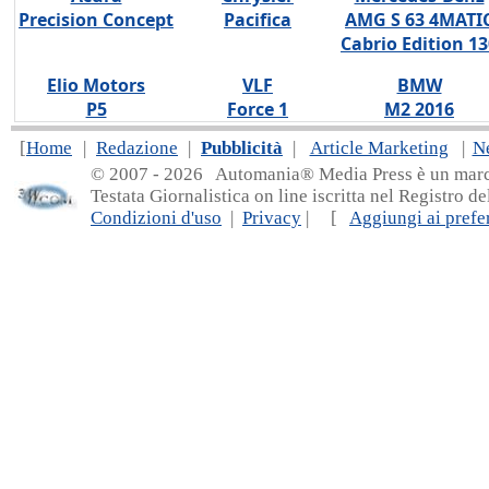
Precision Concept
Pacifica
AMG S 63 4MATI
Cabrio Edition 13
Elio Motors
VLF
BMW
P5
Force 1
M2 2016
[
Home
|
Redazione
|
Pubblicità
|
Article Marketing
|
N
© 2007 - 20
26 Automania® Media Press è un marchio 
Testata Giornalistica on line iscritta nel Registro d
Condizioni d'uso
|
Privacy
| [
Aggiungi ai prefer