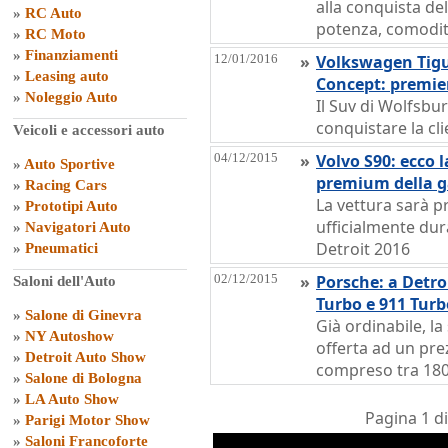
alla conquista de
»
RC Auto
potenza, comodit
»
RC Moto
»
Finanziamenti
12/01/2016
»
Volkswagen Tigu
»
Leasing auto
Concept: premier
»
Noleggio Auto
Il Suv di Wolfsbu
conquistare la c
Veicoli e accessori auto
04/12/2015
»
Volvo S90: ecco 
»
Auto Sportive
premium della
»
Racing Cars
La vettura sarà p
»
Prototipi Auto
ufficialmente dura
»
Navigatori Auto
Detroit 2016
»
Pneumatici
02/12/2015
»
Porsche: a Detroi
Saloni dell'Auto
Turbo e 911 Turb
»
Salone di Ginevra
Già ordinabile, la
»
NY Autoshow
offerta ad un prez
»
Detroit Auto Show
compreso tra 180
»
Salone di Bologna
»
LA Auto Show
Pagina 1 d
»
Parigi Motor Show
»
Saloni Francoforte