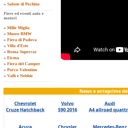
»
Salone di Pechino
Fiere ed eventi auto e
motori
»
Mille Miglia
»
Museo BMW
»
Fiera di Padova
»
Villa d'Este
»
Roma Supercar
»
Eicma
»
Fiera del Camper
»
Parco Valentino
»
Valli e Nebbie
News e anteprime del
Chevrolet
Volvo
Audi
Cruze Hatchback
S90 2016
A4 allroad quatt
Acura
Chrysler
Mercedes-Benz