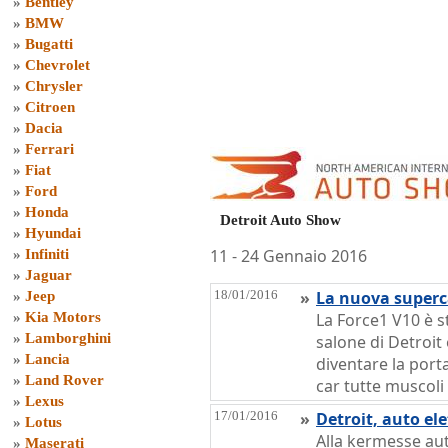
»
Bentley
»
BMW
»
Bugatti
»
Chevrolet
»
Chrysler
»
Citroen
»
Dacia
»
Ferrari
»
Fiat
»
Ford
»
Honda
Detroit Auto Show
»
Hyundai
11 - 24 Gennaio 2016
»
Infiniti
»
Jaguar
18/01/2016
»
La nuova super
»
Jeep
»
Kia Motors
La Force1 V10 è s
»
Lamborghini
salone di Detroit 
»
Lancia
diventare la port
»
Land Rover
car tutte muscol
»
Lexus
17/01/2016
»
Detroit, auto ele
»
Lotus
Alla kermesse au
»
Maserati