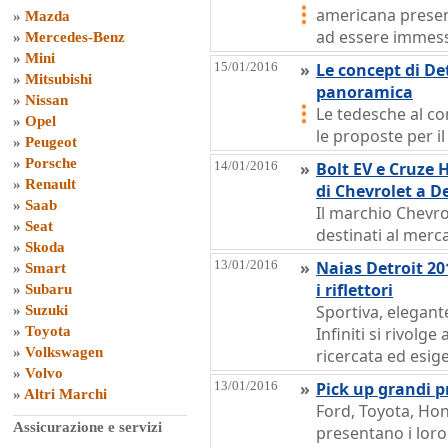
americana present
»
Mazda
ad essere immess
»
Mercedes-Benz
»
Mini
15/01/2016
»
Le concept di De
»
Mitsubishi
panoramica
»
Nissan
Le tedesche al co
»
Opel
le proposte per il
»
Peugeot
»
Porsche
14/01/2016
»
Bolt EV e Cruze 
»
Renault
di Chevrolet a D
»
Saab
Il marchio Chevro
»
Seat
destinati al mer
»
Skoda
13/01/2016
»
Naias Detroit 201
»
Smart
i riflettori
»
Subaru
Sportiva, elegant
»
Suzuki
»
Toyota
Infiniti si rivolge
»
Volkswagen
ricercata ed esig
»
Volvo
13/01/2016
»
Pick up grandi p
»
Altri Marchi
Ford, Toyota, Ho
Assicurazione e servizi
presentano i lor