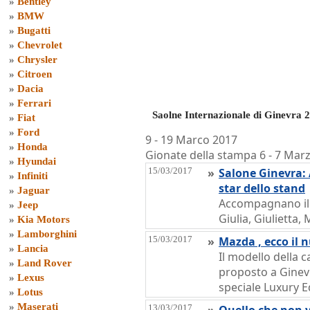
»
Bentley
»
BMW
»
Bugatti
»
Chevrolet
»
Chrysler
»
Citroen
»
Dacia
»
Ferrari
Saolne Internazionale di Ginevra 
»
Fiat
»
Ford
9 - 19 Marco 2017
»
Honda
Gionate della stampa 6 - 7 Mar
»
Hyundai
15/03/2017
»
Salone Ginevra: 
»
Infiniti
star dello stand
»
Jaguar
Accompagnano il 
»
Jeep
Giulia, Giulietta,
»
Kia Motors
»
Lamborghini
15/03/2017
»
Mazda , ecco il 
»
Lancia
Il modello della 
»
Land Rover
proposto a Ginevr
»
Lexus
speciale Luxury E
»
Lotus
»
Maserati
13/03/2017