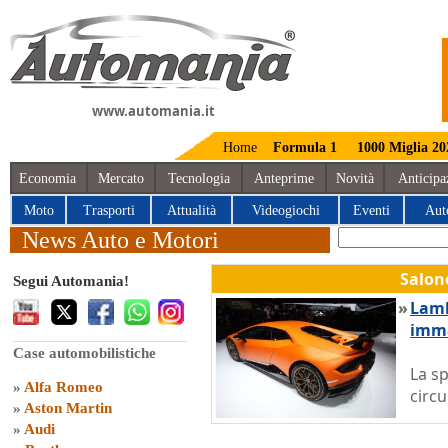
www.automania.it
Home
Formula 1
1000 Miglia 20
Economia
Mercato
Tecnologia
Anteprime
Novità
Anticipa
Moto
Trasporti
Attualità
Videogiochi
Eventi
Aut
News Auto e Motori
Salon
Segui Automania!
»
Lamb
imma
Case automobilistiche
La sp
»
Alfa Romeo
circ
»
Aston Martin
»
Audi