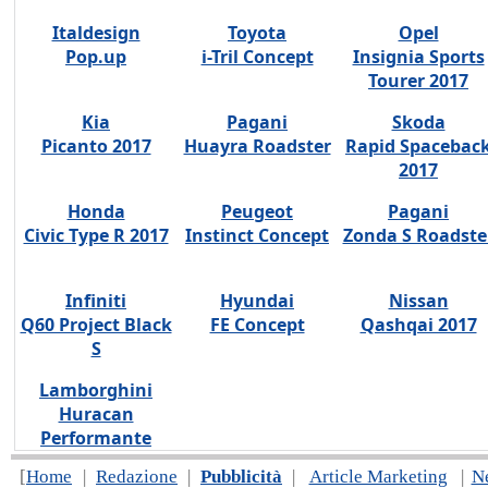
Italdesign
Toyota
Opel
Pop.up
i-Tril Concept
Insignia Sports
Tourer 2017
Kia
Pagani
Skoda
Picanto 2017
Huayra Roadster
Rapid Spacebac
2017
Honda
Peugeot
Pagani
Civic Type R 2017
Instinct Concept
Zonda S Roadste
Infiniti
Hyundai
Nissan
Q60 Project Black
FE Concept
Qashqai 2017
S
Lamborghini
Huracan
Performante
[
Home
|
Redazione
|
Pubblicità
|
Article Marketing
|
N