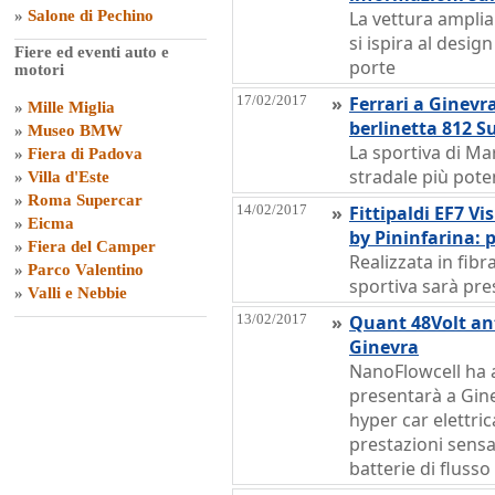
»
Salone di Pechino
La vettura amplia
si ispira al desig
Fiere ed eventi auto e
porte
motori
17/02/2017
»
Ferrari a Ginevr
»
Mille Miglia
berlinetta 812 S
»
Museo BMW
La sportiva di Ma
»
Fiera di Padova
stradale più pot
»
Villa d'Este
»
Roma Supercar
14/02/2017
»
Fittipaldi EF7 V
»
Eicma
by Pininfarina: 
»
Fiera del Camper
Realizzata in fibr
»
Parco Valentino
sportiva sarà pre
»
Valli e Nebbie
13/02/2017
»
Quant 48Volt ant
Ginevra
NanoFlowcell ha 
presentarà a Gin
hyper car elettri
prestazioni sensaz
batterie di flusso