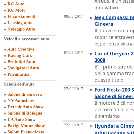
Airbus, è un sist
»
RC Auto
innovativo
»
RC Moto
»
Finanziamenti
08/03/2017
»
Jeep Compass: pr
»
Leasing auto
Ginevra
»
Noleggio Auto
Il nuovo suv comp
scoprire attraver
Veicoli e accessori auto
esperienza virtua
»
Auto Sportive
07/03/2017
»
Car of the year 
»
Racing Cars
3008
»
Prototipi Auto
E’ il primo suv del
»
Navigatori Auto
della gamma tran
»
Pneumatici
questo titolo
Saloni dell'Auto
27/02/2017
»
Ford Fiesta 200 
»
Salone di Ginevra
Salone di Ginevr
»
NY Autoshow
Il motore 3 cilind
»
Detroit Auto Show
performance ele
»
Salone di Bologna
dinamismo
»
LA Auto Show
22/02/2017
»
Hyundai a Ginev
»
Parigi Motor Show
informazioni su
»
Saloni Francoforte