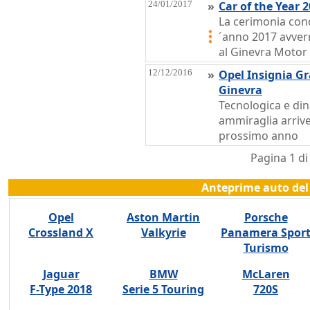
24/01/2017
»
Car of the Year 20
La cerimonia conc
´anno 2017 avver
al Ginevra Moto
12/12/2016
»
Opel Insignia Gr
Ginevra
Tecnologica e din
ammiraglia arrive
prossimo anno
Pagina 1 d
Anteprime auto del 
Opel
Aston Martin
Porsche
Crossland X
Valkyrie
Panamera Spor
Turismo
Jaguar
BMW
McLaren
F-Type 2018
Serie 5 Touring
720S