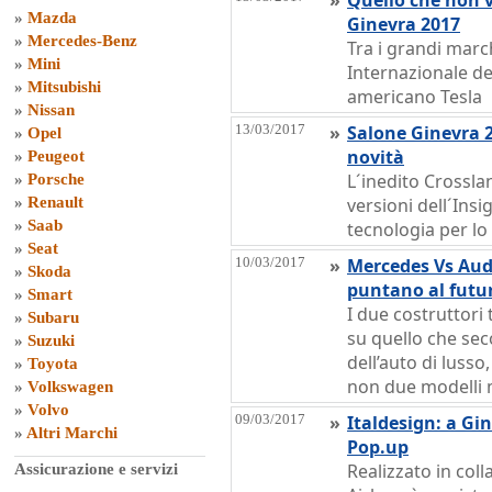
»
Quello che non v
»
Mazda
Ginevra 2017
»
Mercedes-Benz
Tra i grandi marc
»
Mini
Internazionale del
»
Mitsubishi
americano Tesla
»
Nissan
13/03/2017
»
Salone Ginevra 2
»
Opel
novità
»
Peugeot
L´inedito Crossl
»
Porsche
»
Renault
versioni dell´Insi
»
Saab
tecnologia per lo
»
Seat
10/03/2017
»
Mercedes Vs Audi
»
Skoda
puntano al futu
»
Smart
I due costruttori 
»
Subaru
su quello che sec
»
Suzuki
dell’auto di luss
»
Toyota
non due modelli 
»
Volkswagen
»
Volvo
09/03/2017
»
Italdesign: a Gi
»
Altri Marchi
Pop.up
Realizzato in col
Assicurazione e servizi