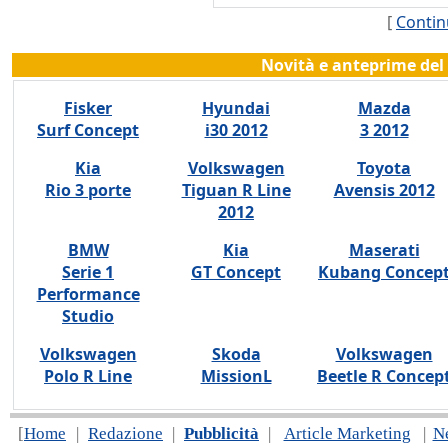
[
Contin
Novità e anteprime del 
Fisker
Hyundai
Mazda
Surf Concept
i30 2012
3 2012
Kia
Volkswagen
Toyota
Rio 3 porte
Tiguan R Line
Avensis 2012
2012
BMW
Kia
Maserati
Serie 1
GT Concept
Kubang Concep
Performance
Studio
Volkswagen
Skoda
Volkswagen
Polo R Line
MissionL
Beetle R Concep
[
Home
|
Redazione
|
Pubblicità
|
Article Marketing
|
N