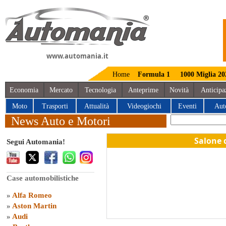
www.automania.it
Home
Formula 1
1000 Miglia 20
Economia
Mercato
Tecnologia
Anteprime
Novità
Anticipa
Moto
Trasporti
Attualità
Videogiochi
Eventi
Aut
News Auto e Motori
Salone 
Segui Automania!
Case automobilistiche
»
Alfa Romeo
»
Aston Martin
»
Audi