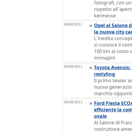
fotografi, con un
rispetto all´apert
kermesse
08/09/2011
»
Opel al Salone d
la nuova city car
L´inedita concept
si conosce il no
100 km al costo d
immagini
08/09/2011
»
Toyota Avensis: 
restyling
Il primo teaser an
nuova generazion
marchio nipponi
08/09/2011
»
Ford Fiesta ECOn
efficiente la co
ovale
Al Salone di Franc
costruttore amer