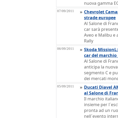
nuova gamma EC
07/09/2011
»
Chevrolet Camar
strade europee
Al Salone di Fran
car sarà present
Aveo e Malibu e 
Rally
06/09/2011
»
Skoda MissionL:
car del marchio
Al Salone di Fran
anticipa la nuov
segmento C e pun
dei mercati mond
05/09/2011
»
Ducati Diavel A
al Salone di Fra
Il marchio italia
insieme per l´esc
pronta ad un ru
nell´evento inter