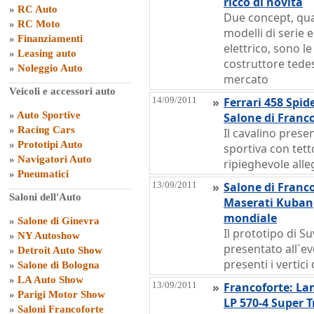
ricco di novità
»
RC Auto
Due concept, qual
»
RC Moto
modelli di serie 
»
Finanziamenti
elettrico, sono le
»
Leasing auto
costruttore tedes
»
Noleggio Auto
mercato
Veicoli e accessori auto
14/09/2011
»
Ferrari 458 Spid
»
Auto Sportive
Salone di Franc
»
Racing Cars
Il cavalino prese
»
Prototipi Auto
sportiva con tett
»
Navigatori Auto
ripieghevole alle
»
Pneumatici
13/09/2011
»
Salone di Franco
Saloni dell'Auto
Maserati Kuban
mondiale
»
Salone di Ginevra
Il prototipo di Su
»
NY Autoshow
presentato all´ev
»
Detroit Auto Show
presenti i vertici
»
Salone di Bologna
»
LA Auto Show
13/09/2011
»
Francoforte: La
»
Parigi Motor Show
LP 570-4 Super T
»
Saloni Francoforte