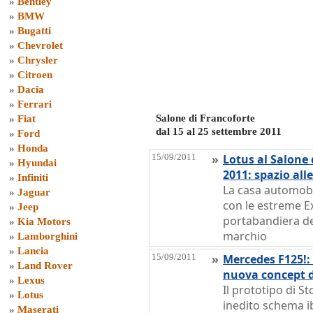
»
Bentley
»
BMW
»
Bugatti
»
Chevrolet
»
Chrysler
»
Citroen
»
Dacia
»
Ferrari
Salone di Francoforte
»
Fiat
dal 15 al 25 settembre 2011
»
Ford
»
Honda
15/09/2011
»
Lotus al Salone 
»
Hyundai
2011: spazio all
»
Infiniti
La casa automobil
»
Jaguar
con le estreme Ex
»
Jeep
portabandiera de
»
Kia Motors
marchio
»
Lamborghini
»
Lancia
15/09/2011
»
Mercedes F125!: 
»
Land Rover
nuova concept d
»
Lexus
Il prototipo di S
»
Lotus
inedito schema ib
»
Maserati