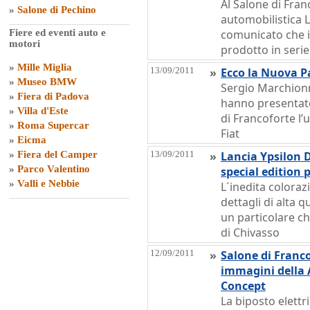
Al Salone di Fran
»
Salone di Pechino
automobilistica 
Fiere ed eventi auto e
comunicato che i
motori
prodotto in serie
»
Mille Miglia
13/09/2011
»
Ecco la Nuova 
»
Museo BMW
Sergio Marchion
»
Fiera di Padova
hanno presentato
»
Villa d'Este
di Francoforte l’
»
Roma Supercar
Fiat
»
Eicma
»
Fiera del Camper
13/09/2011
»
Lancia Ypsilon
»
Parco Valentino
special edition 
»
Valli e Nebbie
L´inedita colora
dettagli di alta 
un particolare c
di Chivasso
12/09/2011
»
Salone di Franc
immagini della
Concept
La biposto elettri