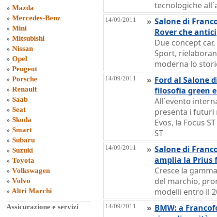
tecnologiche all
»
Mazda
»
Mercedes-Benz
14/09/2011
»
Salone di Franco
»
Mini
Rover che antic
»
Mitsubishi
Due concept car
»
Nissan
Sport, rielaboran
»
Opel
moderna lo stor
»
Peugeot
14/09/2011
»
Ford al Salone d
»
Porsche
»
Renault
filosofia green 
»
Saab
All´evento intern
»
Seat
presenta i futuri
»
Skoda
Evos, la Focus ST
»
Smart
ST
»
Subaru
14/09/2011
»
Salone di Franco
»
Suzuki
amplia la Prius 
»
Toyota
Cresce la gamma 
»
Volkswagen
del marchio, pron
»
Volvo
modelli entro il 
»
Altri Marchi
14/09/2011
»
BMW: a Francof
Assicurazione e servizi