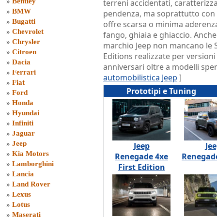
»
Bentley
terreni accidentati, caratterizza
»
BMW
pendenza, ma soprattutto con
»
Bugatti
offre scarsa o minima aderenz
»
Chevrolet
fango, ghiaia e ghiaccio. Anche 
»
Chrysler
marchio Jeep non mancano le S
»
Citroen
Editions realizzate per versioni
»
Dacia
anniversari oltre a modelli spe
»
Ferrari
automobilistica Jeep
]
»
Fiat
Prototipi e Tuning
»
Ford
»
Honda
»
Hyundai
»
Infiniti
»
Jaguar
»
Jeep
Jeep
Je
»
Kia Motors
Renegade 4xe
Renegad
»
Lamborghini
First Edition
»
Lancia
»
Land Rover
»
Lexus
»
Lotus
»
Maserati