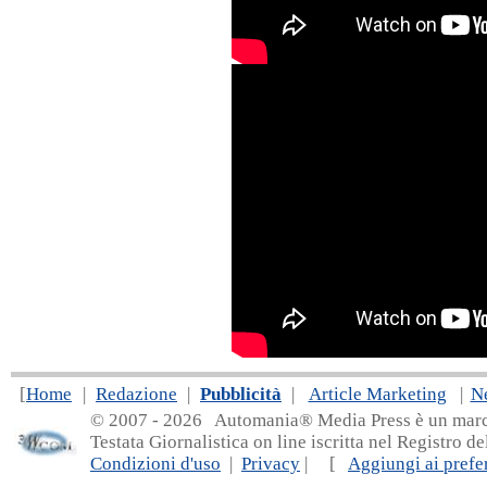
[
Home
|
Redazione
|
Pubblicità
|
Article Marketing
|
N
© 2007 - 20
26 Automania® Media Press è un marchio 
Testata Giornalistica on line iscritta nel Registro d
Condizioni d'uso
|
Privacy
| [
Aggiungi ai prefer