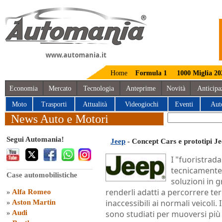
www.automania.it
Home
Formula 1
1000 Miglia 20
Economia
Mercato
Tecnologia
Anteprime
Novità
Anticipa
Moto
Trasporti
Attualità
Videogiochi
Eventi
Aut
News Auto e Motori
Segui Automania!
Jeep
- Concept Cars e prototipi J
I "fuoristrad
tecnicamente
Case automobilistiche
soluzioni in g
renderli adatti a percorrere ter
»
Alfa Romeo
inaccessibili ai normali veicoli. I
»
Aston Martin
»
Audi
sono studiati per muoversi più