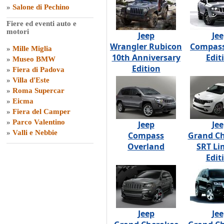
»
Salone di Pechino
Fiere ed eventi auto e
motori
Jeep
Je
Wrangler Rubicon
Compass
»
Mille Miglia
10th Anniversary
Edit
»
Museo BMW
Edition
»
Fiera di Padova
»
Villa d'Este
»
Roma Supercar
»
Eicma
»
Fiera del Camper
»
Parco Valentino
Jeep
Je
»
Valli e Nebbie
Compass
Grand C
Overland
SRT Li
Edit
Jeep
Je