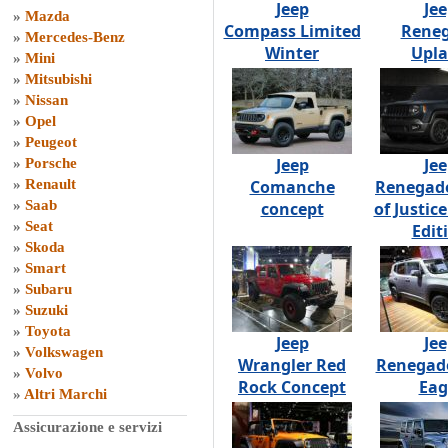
Jeep
Je
»
Mazda
Compass Limited
Rene
»
Mercedes-Benz
Winter
Upl
»
Mini
»
Mitsubishi
»
Nissan
»
Opel
»
Peugeot
Jeep
Je
»
Porsche
»
Renault
Comanche
Renegad
»
Saab
concept
of Justice
»
Seat
Edit
»
Skoda
»
Smart
»
Subaru
»
Suzuki
»
Toyota
Jeep
Je
»
Volkswagen
Wrangler Red
Renegad
»
Volvo
Rock Concept
Eag
»
Altri Marchi
Assicurazione e servizi