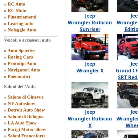
»
RC Auto
»
RC Moto
Jeep
Je
»
Finanziamenti
Wrangler Rubicon
Wrangle
»
Leasing auto
Sunriser
Editio
»
Noleggio Auto
Veicoli e accessori auto
»
Auto Sportive
»
Racing Cars
Jeep
Je
»
Prototipi Auto
Wrangler X
Grand C
»
Navigatori Auto
»
Pneumatici
SRT Red
Saloni dell'Auto
»
Salone di Ginevra
»
NY Autoshow
»
Detroit Auto Show
Jeep
Je
»
Salone di Bologna
Wrangler Rubicon
Wrangler
»
LA Auto Show
X
Whee
»
Parigi Motor Show
»
Saloni Francoforte