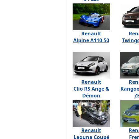
Renault
Ren
Alpine A110-50
Twingo
Renault
Ren
Clio RS Ange &
Kangoo
Démon
Z
Renault
Ren
Laguna Coupé
Fre