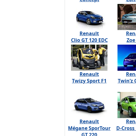
Renault
Ren
Clio GT 120 EDC
Zoe
Renault
Ren
Twizy Sport F1
Twin’z 
Renault
Ren
Mégane SporTour
D-Cross
GT 220