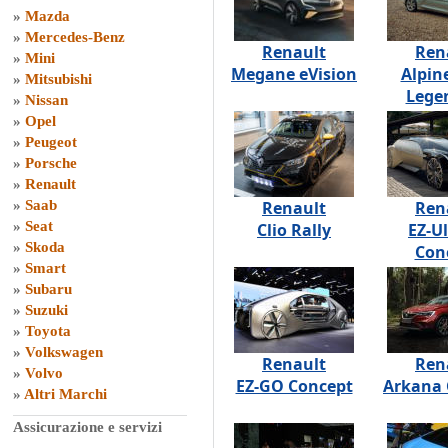
»
Mazda
»
Mercedes-Benz
Renault
Ren
»
Mini
Megane eVision
Alpin
»
Mitsubishi
Lege
»
Nissan
»
Opel
»
Peugeot
»
Porsche
»
Renault
»
Saab
Renault
Ren
»
Seat
Clio Rally
EZ-U
»
Skoda
Con
»
Smart
»
Subaru
»
Suzuki
»
Toyota
»
Volkswagen
Renault
Ren
»
Volvo
EZ-GO Concept
Arkana 
»
Altri Marchi
Assicurazione e servizi