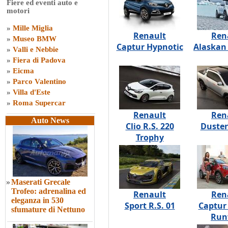
Fiere ed eventi auto e
motori
»
Mille Miglia
Renault
Ren
»
Museo BMW
Captur Hypnotic
Alaskan
»
Valli e Nebbie
»
Fiera di Padova
»
Eicma
»
Parco Valentino
»
Villa d'Este
»
Roma Supercar
Renault
Ren
Auto News
Clio R.S. 220
Duster
Trophy
»
Maserati Grecale
Trofeo: adrenalina ed
Renault
Ren
eleganza in 530
Sport R.S. 01
Captur 
sfumature di Nettuno
Run