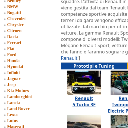
»
Bentley
squadre. L’attività di Renault i
»
BMW
viene gestita dal team Renault 
»
Bugatti
competenze sportive acquisite 
»
Chevrolet
terreni da gara vengono effic
»
Chrysler
utilizzate dal marchio per ottim
»
Citroen
vetture. La gamma Renault Spor
»
Dacia
compone di diversi modelli: Twi
»
Ferrari
Mégane Renault Sport, vetture 
»
Fiat
che fanno e faranno sognare gl
»
Ford
Renault
]
»
Honda
Prototipi e Tuning
»
Hyundai
»
Infiniti
»
Jaguar
»
Jeep
»
Kia Motors
»
Lamborghini
Renault
Ren
»
Lancia
5 Turbo 3E
Twingo
»
Land Rover
Electric 
»
Lexus
»
Lotus
»
Maserati