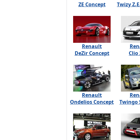
ZE Concept
Twizy Z.E
Renault
Ren
DeZir Concept
Clio
Renault
Ren
Ondelios Concept
Twingo 