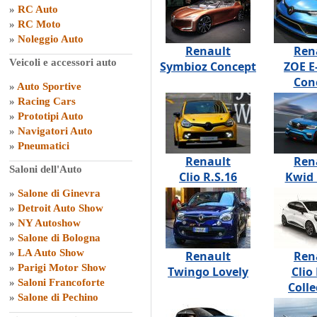
»
RC Auto
»
RC Moto
»
Noleggio Auto
Renault
Ren
Veicoli e accessori auto
Symbioz Concept
ZOE E
Con
»
Auto Sportive
»
Racing Cars
»
Prototipi Auto
»
Navigatori Auto
»
Pneumatici
Renault
Ren
Saloni dell'Auto
Clio R.S.16
Kwid 
»
Salone di Ginevra
»
Detroit Auto Show
»
NY Autoshow
»
Salone di Bologna
»
LA Auto Show
Renault
Ren
»
Parigi Motor Show
Twingo Lovely
Clio
»
Saloni Francoforte
Colle
»
Salone di Pechino