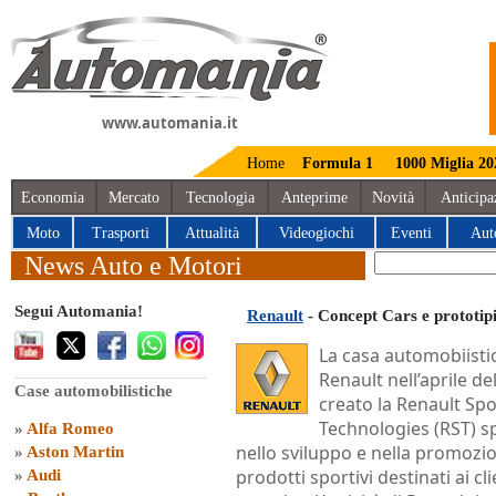
www.automania.it
Home
Formula 1
1000 Miglia 20
Economia
Mercato
Tecnologia
Anteprime
Novità
Anticipa
Moto
Trasporti
Attualità
Videogiochi
Eventi
Aut
News Auto e Motori
Segui Automania!
Renault
- Concept Cars e prototip
La casa automobiisti
Renault nell’aprile de
Case automobilistiche
creato la Renault Spo
Technologies (RST) sp
»
Alfa Romeo
nello sviluppo e nella promozi
»
Aston Martin
prodotti sportivi destinati ai cli
»
Audi