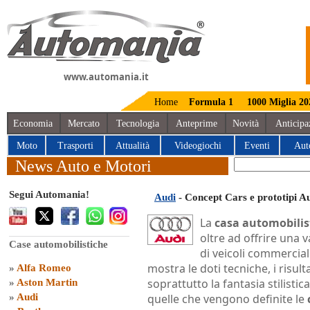
www.automania.it
Home
Formula 1
1000 Miglia 20
Economia
Mercato
Tecnologia
Anteprime
Novità
Anticipa
Moto
Trasporti
Attualità
Videogiochi
Eventi
Aut
News Auto e Motori
Segui Automania!
Audi
- Concept Cars e prototipi A
La
casa automobilis
oltre ad offrire una
Case automobilistiche
di veicoli commercial
mostra le doti tecniche, i risult
»
Alfa Romeo
soprattutto la fantasia stilistic
»
Aston Martin
»
Audi
quelle che vengono definite le