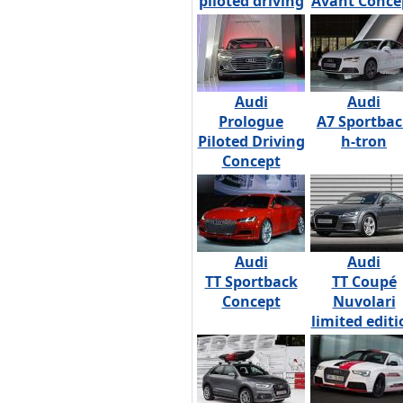
piloted driving
Avant Conce
Audi
Audi
Prologue
A7 Sportba
Piloted Driving
h-tron
Concept
Audi
Audi
TT Sportback
TT Coupé
Concept
Nuvolari
limited editi