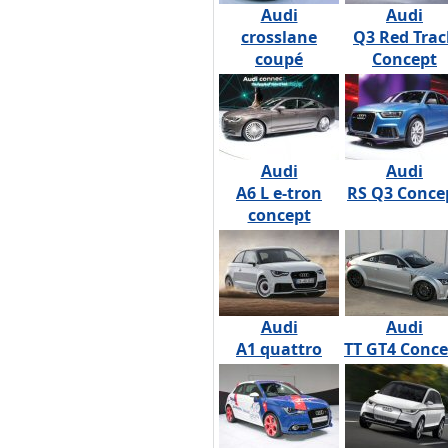
Audi
Audi
crosslane
Q3 Red Trac
coupé
Concept
Audi
Audi
A6 L e-tron
RS Q3 Conce
concept
Audi
Audi
A1 quattro
TT GT4 Conce