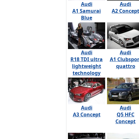
Audi
Audi
A1 Samurai
A2 Concep
Blue
Audi
Audi
R18 TDI ultra
A1 Clubspor
lightweight
quattro
technology
Audi
Audi
A3 Concept
Q5 HFC
Concept