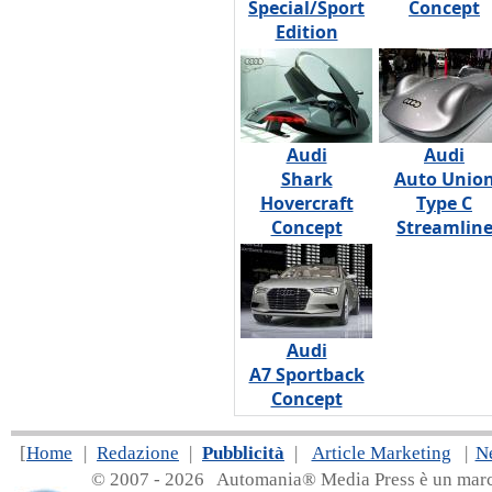
Special/Sport
Concept
Edition
Audi
Audi
Shark
Auto Unio
Hovercraft
Type C
Concept
Streamlin
Audi
A7 Sportback
Concept
[
Home
|
Redazione
|
Pubblicità
|
Article Marketing
|
N
© 2007 - 20
26 Automania® Media Press è un marchio 