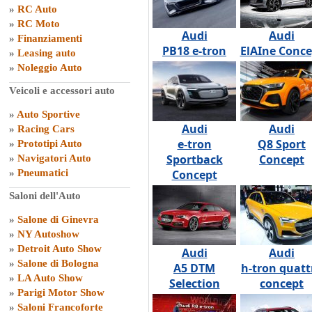
»
RC Auto
»
RC Moto
Audi
Audi
»
Finanziamenti
PB18 e-tron
ElAIne Conce
»
Leasing auto
»
Noleggio Auto
Veicoli e accessori auto
»
Auto Sportive
Audi
Audi
»
Racing Cars
e-tron
Q8 Sport
»
Prototipi Auto
Sportback
Concept
»
Navigatori Auto
»
Pneumatici
Concept
Saloni dell'Auto
»
Salone di Ginevra
»
NY Autoshow
»
Detroit Auto Show
Audi
Audi
»
Salone di Bologna
A5 DTM
h-tron quatt
»
LA Auto Show
Selection
concept
»
Parigi Motor Show
»
Saloni Francoforte