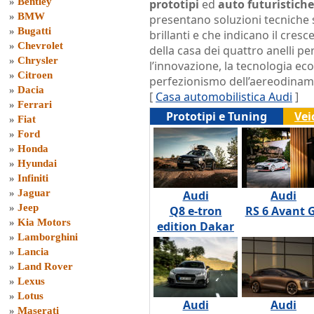
»
Bentley
prototipi
ed
auto futuristiche
»
BMW
presentano soluzioni tecniche 
»
Bugatti
brillanti e che indicano il cres
»
Chevrolet
della casa dei quattro anelli pe
»
Chrysler
l’innovazione, la tecnologia eco
»
Citroen
perfezionismo dell’aereodinam
»
Dacia
[
Casa automobilistica Audi
]
»
Ferrari
Prototipi e Tuning
Vei
»
Fiat
»
Ford
»
Honda
»
Hyundai
»
Infiniti
»
Jaguar
Audi
Audi
»
Jeep
Q8 e-tron
RS 6 Avant 
»
Kia Motors
edition Dakar
»
Lamborghini
»
Lancia
»
Land Rover
»
Lexus
»
Lotus
Audi
Audi
»
Maserati