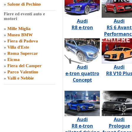
»
Salone di Pechino
Fiere ed eventi auto e
motori
Audi
Audi
R8 e-tron
RS 6 Avant
»
Mille Miglia
Performanc
»
Museo BMW
»
Fiera di Padova
»
Villa d'Este
»
Roma Supercar
»
Eicma
»
Fiera del Camper
Audi
Audi
»
Parco Valentino
e-tron quattro
R8 V10 Plu
»
Valli e Nebbie
Concept
Audi
Audi
R8 e-tron
Prologue