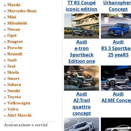
TT RS Coupé
Urbanspher
»
Mazda
iconic edition
Concept
»
Mercedes-Benz
»
Mini
»
Mitsubishi
»
Nissan
»
Opel
Audi
Audi
»
Peugeot
e-tron
RS 3 Sportba
»
Porsche
»
Renault
Sportback
25 yeaRS
»
Saab
Edition one
»
Seat
»
Skoda
»
Smart
»
Subaru
»
Suzuki
Audi
Audi
»
Toyota
AI:Trail
AI:ME Conce
»
Volkswagen
quattro
»
Volvo
concept
»
Altri Marchi
Assicurazione e servizi