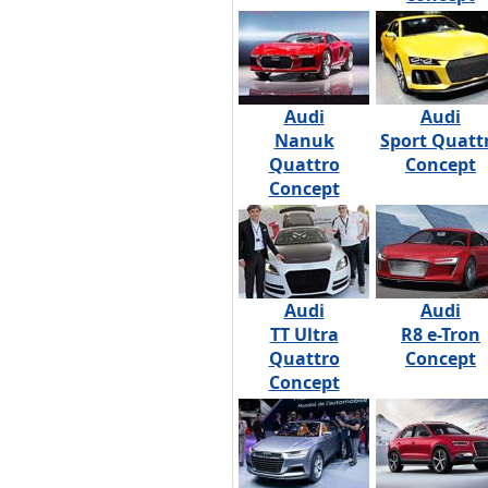
Audi
Audi
Nanuk
Sport Quatt
Quattro
Concept
Concept
Audi
Audi
TT Ultra
R8 e-Tron
Quattro
Concept
Concept