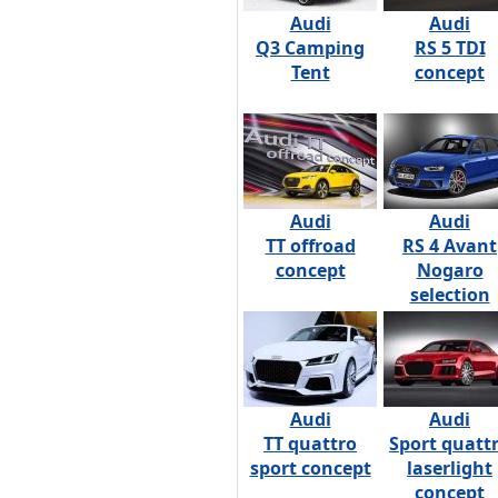
Audi
Audi
Q3 Camping
RS 5 TDI
Tent
concept
Audi
Audi
TT offroad
RS 4 Avant
concept
Nogaro
selection
Audi
Audi
TT quattro
Sport quatt
sport concept
laserlight
concept