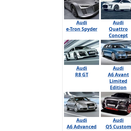
Audi
Audi
e-Tron Spyder
Quattro
Concept
Audi
Audi
R8 GT
A6 Avant
Limited
Edition
Audi
Audi
A6 Advanced
Q5 Custo